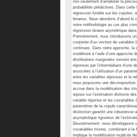
non seulement d’améliorer la précisi
probabilités prédictives. Dans cett
régression fondée sur les copules, 
binaires. Nous abordons d’abord le c
notre méthodologie au cas plus com
régression binaire asymétrique dans 
Premièrement, nous introduisons un 
conjointe d’un vecteur de variables 
continues. Dans notre approche, la 
modélisée à l’aide d’une approche d
distributions marginales servent ens
réponses par l’intermédiaire d’une d
associées à l’utilisation d’un param
entre les variables réponses et la re
nous proposons une décomposition de
accrue dans la modélisation des s
repose sur l’estimation distincte de
variable réponse et les covariables
paramètres de la copule caractérisan
distinction garantit une robustesse
asymptotique rigoureux de l’estimate
Deuxièmement, nous développons un
covariables mixtes, combinant à la f
implique la modélisation explicite d