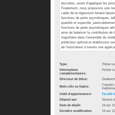
discrètes, avant d’appliquer les pri
Finalement, nous proposons une nou
cadre de la régression binaire basée
fonctions de perte asymétriques, tel
quantile et expectile, particulièrem
fonctions de perte asymétriques attr
ainsi de balancer la contribution de 
majoritaire dans l’ensemble du modè
prédicteur optimal et établissons se
de l’estimateur à travers une applic
Type:
Thèse ou
Informations
Fichier n
complémentaires:
Directeur de thèse:
Oualkach
Copules /
Mots-clés ou Sujets:
mathémat
Unité d'appartenance:
Faculté 
Déposé par:
Service d
Date de dépôt:
16 avr. 2
Dernière modification:
16 avr. 2