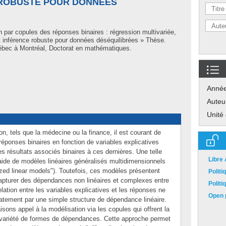
 ROBUSTE POUR DONNÉES
 par copules des réponses binaires : régression multivariée,
 inférence robuste pour données déséquilibrées » Thèse.
ébec à Montréal, Doctorat en mathématiques.
Anné
Auteu
Unité
n, tels que la médecine ou la finance, il est courant de
éponses binaires en fonction de variables explicatives
es résultats associés binaires à ces dernières. Une telle
Libre
l’aide de modèles linéaires généralisés multidimensionnels
ized linear models"). Toutefois, ces modèles présentent
Polit
e capturer des dépendances non linéaires et complexes entre
Polit
relation entre les variables explicatives et les réponses ne
Open p
atement par une simple structure de dépendance linéaire.
isons appel à la modélisation via les copules qui offrent la
e variété de formes de dépendances. Cette approche permet