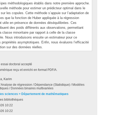
ncipes méthodologiques établis dans notre première approche.
velle méthode pour estimer un prédicteur optimal dans le
 sur les copules. Cette méthode s’appuie sur l’adaptation de
les que la fonction de Huber appliquée à la régression
ent utile en présence de données déséquilibrées. Ces
ibuent des poids différents aux observations, permettant
la classe minoritaire par rapport à celle de la classe
le. Nous introduisons ensuite un estimateur pour ce
s propriétés asymptotiques. Enfin, nous évaluons l’efficacité
ation sur des données réelles.
 essai doctoral accepté
umérique reçu et enrichi en format PDF/A.
a, Karim
 Analyse de régression / Dépendance (Statistique) / Modèles
iques / Données binaires multivariées
des sciences > Département de mathématiques
es bibliothèques
026 10:22
026 10:22