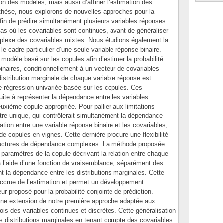
on des modèles, mais aussi d’affiner l’estimation des
e thèse, nous explorons de nouvelles approches pour la
afin de prédire simultanément plusieurs variables réponses
as où les covariables sont continues, avant de généraliser
plexe des covariables mixtes. Nous étudions également la
le cadre particulier d’une seule variable réponse binaire.
modèle basé sur les copules afin d’estimer la probabilité
binaires, conditionnellement à un vecteur de covariables
distribution marginale de chaque variable réponse est
e régression univariée basée sur les copules. Ces
uite à représenter la dépendance entre les variables
euxième copule appropriée. Pour pallier aux limitations
ètre unique, qui contrôlerait simultanément la dépendance
lation entre une variable réponse binaire et les covariables,
 copules en vignes. Cette dernière procure une flexibilité
tructures de dépendance complexes. La méthode proposée
s paramètres de la copule décrivant la relation entre chaque
 à l’aide d’une fonction de vraisemblance, séparément des
t la dépendance entre les distributions marginales. Cette
 accrue de l’estimation et permet un développement
ur proposé pour la probabilité conjointe de prédiction.
e extension de notre première approche adaptée aux
ois des variables continues et discrètes. Cette généralisation
es distributions marginales en tenant compte des covariables