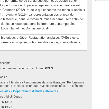
 la performance de soi au quotidien et de Judith Butler
 La performance du personnage sur la scène théâtrale est
o Cormann (2012), et celle qui concerne les réseaux sociaux
 Jia Tolentino (2019). La représentation des enjeux de
ion historique, dans le roman Ni muse ni dame, sert enfin de
de fiction historique dans la littérature contemporaine
 Louis Hamelin et Dominique Scali.
_______________________________________________
storique, théâtre, Restauration anglaise, XVIIe siècle,
formance du genre, fiction néo-historique, vraisemblance,
accepté
umérique reçu et enrichi en format PDF/A.
Cassie
dans la littérature / Personnages dans la littérature / Performance
ttérature / Romans historiques / Mémoires et thèses de création
des arts > Département d'études littéraires
es bibliothèques
026 13:23
026 13:23