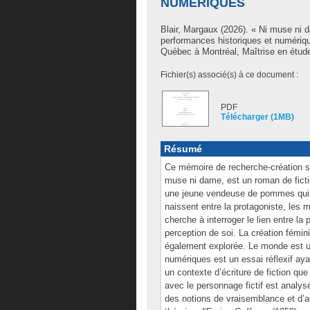
NUMÉRIQUES
Blair, Margaux
(2026). « Ni muse ni 
performances historiques et numériq
Québec à Montréal, Maîtrise en études
Fichier(s) associé(s) à ce document :
PDF
Télécharger (1MB)
Résumé
Ce mémoire de recherche-création se 
muse ni dame, est un roman de ficti
une jeune vendeuse de pommes qui de
naissent entre la protagoniste, les
cherche à interroger le lien entre la
perception de soi. La création fémin
également explorée. Le monde est u
numériques est un essai réflexif ay
un contexte d’écriture de fiction que
avec le personnage fictif est analys
des notions de vraisemblance et d’au