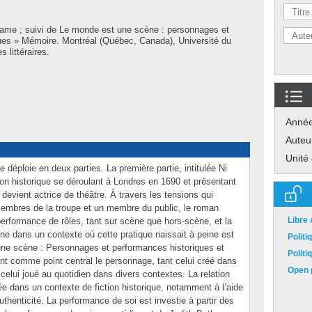
dame ; suivi de Le monde est une scène : personnages et
ues » Mémoire. Montréal (Québec, Canada), Université du
 littéraires.
Anné
Auteu
Unité
déploie en deux parties. La première partie, intitulée Ni
on historique se déroulant à Londres en 1690 et présentant
vient actrice de théâtre. À travers les tensions qui
 membres de la troupe et un membre du public, le roman
Libre
 performance de rôles, tant sur scène que hors-scène, et la
ine dans un contexte où cette pratique naissait à peine est
Polit
ne scène : Personnages et performances historiques et
Polit
ant comme point central le personnage, tant celui créé dans
Open p
 celui joué au quotidien dans divers contextes. La relation
ée dans un contexte de fiction historique, notamment à l’aide
thenticité. La performance de soi est investie à partir des