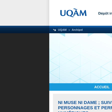
UQAM
Archipel
ACCUEIL
NI MUSE NI DAME ; SUI
PERSONNAGES ET PER