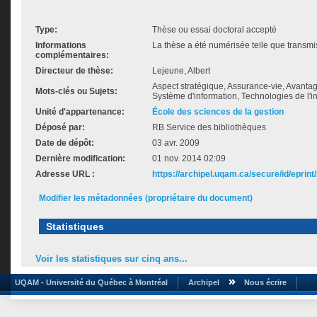
Type:
Thèse ou essai doctoral accepté
Informations
La thèse a été numérisée telle que transmis
complémentaires:
Directeur de thèse:
Lejeune, Albert
Aspect stratégique, Assurance-vie, Avantage
Mots-clés ou Sujets:
Système d'information, Technologies de l'i
Unité d'appartenance:
École des sciences de la gestion
Déposé par:
RB Service des bibliothèques
Date de dépôt:
03 avr. 2009
Dernière modification:
01 nov. 2014 02:09
Adresse URL :
https://archipel.uqam.ca/secure/id/eprint
Modifier les métadonnées (propriétaire du document)
Statistiques
Voir les statistiques sur cinq ans...
UQAM - Université du Québec à Montréal
Archipel
Nous écrire