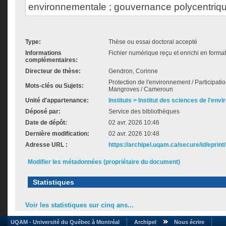
environnementale ; gouvernance polycentriq
Type:
Thèse ou essai doctoral accepté
Informations
Fichier numérique reçu et enrichi en forma
complémentaires:
Directeur de thèse:
Gendron, Corinne
Protection de l'environnement / Participati
Mots-clés ou Sujets:
Mangroves / Cameroun
Unité d'appartenance:
Instituts > Institut des sciences de l'env
Déposé par:
Service des bibliothèques
Date de dépôt:
02 avr. 2026 10:46
Dernière modification:
02 avr. 2026 10:48
Adresse URL :
https://archipel.uqam.ca/secure/id/eprint
Modifier les métadonnées (propriétaire du document)
Statistiques
Voir les statistiques sur cinq ans...
UQAM - Université du Québec à Montréal
Archipel
Nous écrire