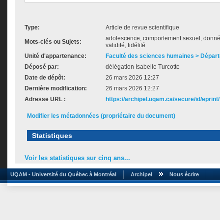
Type:
Article de revue scientifique
adolescence, comportement sexuel, donné
Mots-clés ou Sujets:
validité, fidélité
Unité d'appartenance:
Faculté des sciences humaines > Départ
Déposé par:
délégation Isabelle Turcotte
Date de dépôt:
26 mars 2026 12:27
Dernière modification:
26 mars 2026 12:27
Adresse URL :
https://archipel.uqam.ca/secure/id/eprint
Modifier les métadonnées (propriétaire du document)
Statistiques
Voir les statistiques sur cinq ans...
UQAM - Université du Québec à Montréal
Archipel
Nous écrire