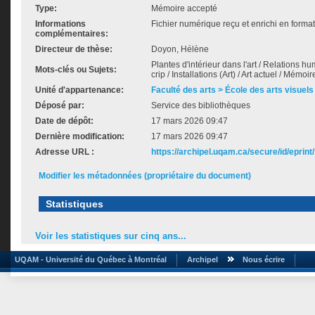
Type:
Mémoire accepté
Informations
Fichier numérique reçu et enrichi en forma
complémentaires:
Directeur de thèse:
Doyon, Hélène
Plantes d'intérieur dans l'art / Relations hu
Mots-clés ou Sujets:
crip / Installations (Art) / Art actuel / Mémoi
Unité d'appartenance:
Faculté des arts > École des arts visuels
Déposé par:
Service des bibliothèques
Date de dépôt:
17 mars 2026 09:47
Dernière modification:
17 mars 2026 09:47
Adresse URL :
https://archipel.uqam.ca/secure/id/eprint
Modifier les métadonnées (propriétaire du document)
Statistiques
Voir les statistiques sur cinq ans...
UQAM - Université du Québec à Montréal
Archipel
Nous écrire