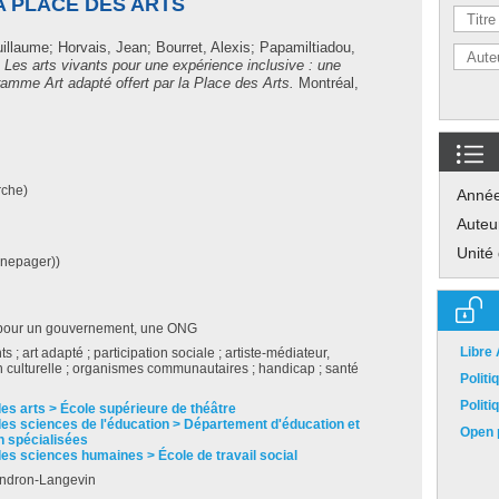
A PLACE DES ARTS
uillaume
;
Horvais, Jean
;
Bourret, Alexis
;
Papamiltiadou,
.
Les arts vivants pour une expérience inclusive : une
gramme Art adapté offert par la Place des Arts.
Montréal,
rche)
Anné
Auteu
Unité
Onepager))
pour un gouvernement, une ONG
Libre
ts ; art adapté ; participation sociale ; artiste-médiateur,
 culturelle ; organismes communautaires ; handicap ; santé
Polit
Polit
des arts > École supérieure de théâtre
des sciences de l'éducation > Département d'éducation et
Open p
n spécialisées
des sciences humaines > École de travail social
ndron-Langevin