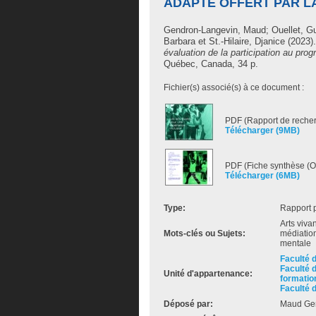
ADAPTÉ OFFERT PAR L
Gendron-Langevin, Maud
;
Ouellet, G
Barbara
et
St.-Hilaire, Djanice
(2023)
évaluation de la participation au pro
Québec, Canada, 34 p.
Fichier(s) associé(s) à ce document :
PDF (Rapport de reche
Télécharger (9MB)
PDF (Fiche synthèse (
Télécharger (6MB)
Type:
Rapport 
Arts vivan
Mots-clés ou Sujets:
médiation
mentale
Faculté 
Faculté 
Unité d'appartenance:
formatio
Faculté 
Déposé par:
Maud Ge