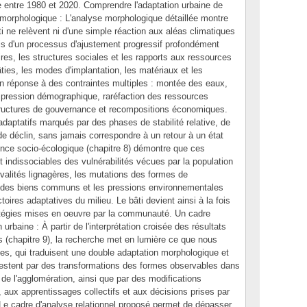
e entre 1980 et 2020. Comprendre l'adaptation urbaine de
rphologique : L'analyse morphologique détaillée montre
i ne relèvent ni d'une simple réaction aux aléas climatiques
is d'un processus d'ajustement progressif profondément
res, les structures sociales et les rapports aux ressources
âties, les modes d'implantation, les matériaux et les
n réponse à des contraintes multiples : montée des eaux,
s, pression démographique, raréfaction des ressources
structures de gouvernance et recompositions économiques.
daptatifs marqués par des phases de stabilité relative, de
 de déclin, sans jamais correspondre à un retour à un état
ilience socio-écologique (chapitre 8) démontre que ces
 indissociables des vulnérabilités vécues par la population
 rivalités lignagères, les mutations des formes de
 des biens communs et les pressions environnementales
toires adaptatives du milieu. Le bâti devient ainsi à la fois
ratégies mises en oeuvre par la communauté. Un cadre
n urbaine : À partir de l'interprétation croisée des résultats
 (chapitre 9), la recherche met en lumière ce que nous
s, qui traduisent une double adaptation morphologique et
festent par des transformations des formes observables dans
et de l'agglomération, ainsi que par des modifications
, aux apprentissages collectifs et aux décisions prises par
 Le cadre d'analyse relationnel proposé permet de dépasser