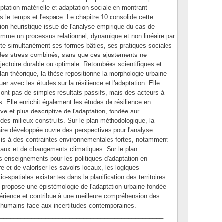
ptation matérielle et adaptation sociale en montrant
 le temps et l'espace. Le chapitre 10 consolide cette
tion heuristique issue de l'analyse empirique du cas de
comme un processus relationnel, dynamique et non linéaire par
te simultanément ses formes bâties, ses pratiques sociales
 des stress combinés, sans que ces ajustements ne
jectoire durable ou optimale. Retombées scientifiques et
 plan théorique, la thèse repositionne la morphologie urbaine
 avec les études sur la résilience et l'adaptation. Elle
ont pas de simples résultats passifs, mais des acteurs à
s. Elle enrichit également les études de résilience en
e et plus descriptive de l'adaptation, fondée sur
s des milieux construits. Sur le plan méthodologique, la
aire développée ouvre des perspectives pour l'analyse
mis à des contraintes environnementales fortes, notamment
aux et de changements climatiques. Sur le plan
des enseignements pour les politiques d'adaptation en
e et de valoriser les savoirs locaux, les logiques
-spatiales existantes dans la planification des territoires
se propose une épistémologie de l'adaptation urbaine fondée
expérience et contribue à une meilleure compréhension des
 humains face aux incertitudes contemporaines.
_______________________________________________