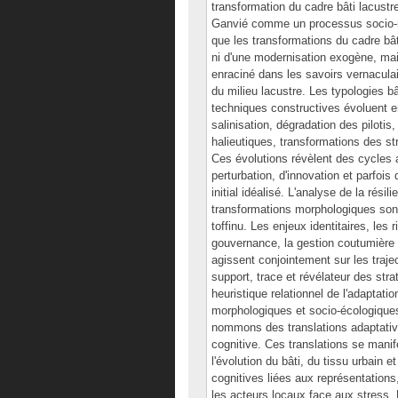
transformation du cadre bâti lacustr
Ganvié comme un processus socio-mo
que les transformations du cadre bât
ni d'une modernisation exogène, ma
enraciné dans les savoirs vernaculai
du milieu lacustre. Les typologies b
techniques constructives évoluent e
salinisation, dégradation des piloti
halieutiques, transformations des 
Ces évolutions révèlent des cycles a
perturbation, d'innovation et parfois
initial idéalisé. L'analyse de la rés
transformations morphologiques sont
toffinu. Les enjeux identitaires, les
gouvernance, la gestion coutumière
agissent conjointement sur les trajec
support, trace et révélateur des st
heuristique relationnel de l'adaptatio
morphologiques et socio-écologiques
nommons des translations adaptative
cognitive. Ces translations se mani
l'évolution du bâti, du tissu urbain 
cognitives liées aux représentations
les acteurs locaux face aux stress.