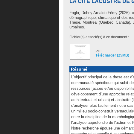
LA CITÉ LACUSTRE DE 
Fagla, Dohny Arnaldo Fèmy
(2026). «
démographique, climatique et des res
Thèse. Montréal (Québec, Canada), U
urbaines.
Fichier(s) associé(s) à ce document :
PDF
Télécharger (25MB)
Résumé
L'objectif principal de la thèse est 
communauté spécifique qui subit de
ressources [accès et/ou disponibilit
développement d’une approche relat
architectural et urbain) et abstraite
d'analyser plus facilement notre cas
un milieu socio-construit vernaculair
entre la discipline de la morphologi
l’analyse approfondie de l'action et 
Notre recherche épouse une démarche 
approche relationnelle à ascendanc