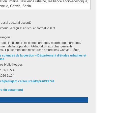
 urbaine, résilience urbaine, résilience socio-écologique,
nnelle, Ganvié, Bénin.
 essai doctoral accepté
umérique reçu et enrichi en format PDF/A.
François
és lacustres / Résilience urbaine / Morphologie urbaine /
ement de la population / Adaptation aux changements
es / Épuisement des ressources naturelles / Ganvié (Bénin)
s sciences de la gestion > Département d'études urbaines et
ues
es bibliothèques
2026 11:24
2026 11:24
archipel.uqam.ca/secure/id/eprint/19741
ire du document)