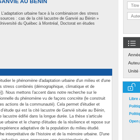
GANVIÉ AU BÉNIN
 L’adaptation urbaine face à la combinaison des stress
sources : cas de la cité lacustre de Ganvié au Bénin »
niversité du Québec à Montréal, Doctorat en études
Anné
Auteu
Unité
d'étudier le phénomène d'adaptation urbaine d'un milieu et d'une
s stress combinés (démographique, climatique et de
é]). Nous mettons l'accent dans notre recherche sur le
ionnelle du phénomène vu de façons concrète (le construit
Libre
 (les actions de la communauté). Cela permet d'étudier et
Polit
 d’étude qui est la cité lacustre de Ganvié située au Bénin,
Polit
e lacustre édifié dans la longue durée. La thèse s'articule
Open p
que urbaine et le champ d'études de la résilience et repose sur
l'expérience adaptative de la population du milieu étudié.
interprétative de l’histoire et de la mémoire urbaine. D'une
e inductive, nous proposons une épistémologie de