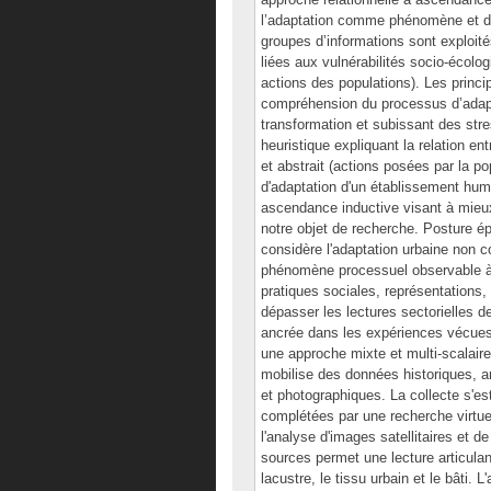
l’adaptation comme phénomène et dé
groupes d’informations sont exploités
liées aux vulnérabilités socio-écolo
actions des populations). Les princip
compréhension du processus d’adapt
transformation et subissant des str
heuristique expliquant la relation en
et abstrait (actions posées par la po
d'adaptation d'un établissement huma
ascendance inductive visant à mieux
notre objet de recherche. Posture 
considère l'adaptation urbaine non 
phénomène processuel observable à 
pratiques sociales, représentations, 
dépasser les lectures sectorielles d
ancrée dans les expériences vécues 
une approche mixte et multi-scalaire
mobilise des données historiques, ar
et photographiques. La collecte s'e
complétées par une recherche virtuel
l'analyse d'images satellitaires et d
sources permet une lecture articulan
lacustre, le tissu urbain et le bâti. 