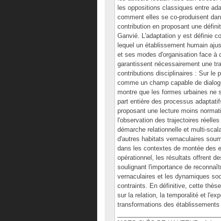
les oppositions classiques entre ada
comment elles se co-produisent dans
contribution en proposant une défini
Ganvié. L'adaptation y est définie 
lequel un établissement humain ajus
et ses modes d'organisation face à
garantissent nécessairement une tra
contributions disciplinaires : Sur le
comme un champ capable de dialoguer
montre que les formes urbaines ne s
part entière des processus adaptatif
proposant une lecture moins normativ
l'observation des trajectoires réelle
démarche relationnelle et multi-scal
d'autres habitats vernaculaires sou
dans les contextes de montée des e
opérationnel, les résultats offrent 
soulignant l'importance de reconnaîtr
vernaculaires et les dynamiques socio
contraints. En définitive, cette thè
sur la relation, la temporalité et l'
transformations des établissements
______________________________