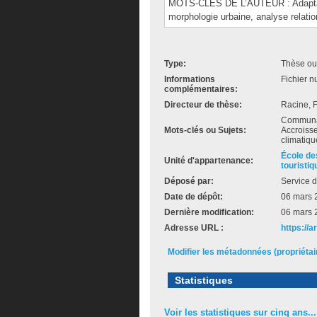
MOTS-CLÉS DE L’AUTEUR : Adaptation
morphologie urbaine, analyse relatio
Type:
Thèse ou
Informations
Fichier n
complémentaires:
Directeur de thèse:
Racine, 
Communaut
Mots-clés ou Sujets:
Accroiss
climatiqu
École de
Unité d'appartenance:
touristiq
Déposé par:
Service d
Date de dépôt:
06 mars 
Dernière modification:
06 mars 
Adresse URL :
https://
Modifier les métadonnées (propriéta
Statistiques
Voir les statistiques sur cinq ans...