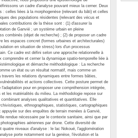
finissons un cadre d'analyse pouvant mieux la cerner. Deux
 : celles liées à la morphogenèse (relevant du bâti) et celles
giques des populations résidentes (relevant des vécus et
ales contributions de la thèse sont : (1) d'assurer la
ation de Ganvié ; un système urbain en pleine
ess combinés (objet de recherche) ; (2) de proposer un cadre
tre les espaces concret (formes urbaines et architecturales)
pulation en situation de stress) lors d'un processus
in. Ce cadre est défini selon une approche relationnelle à
 comprendre et cerner la dynamique spatio-temporelle liée à
épistémologique et démarche méthodologique : La recherche
comme un état ou un résultat normatif, mais comme un
travers les relations dynamiques entre formes bâties,
vulnérabilités et actions collectives. Cette posture permet de
e l'adaptation pour en proposer une compréhension intégrée,
et les matérialités du milieu. La méthodologie repose sur
 combinant analyses qualitatives et quantitatives. Elle
chivistiques, ethnographiques, statistiques, cartographiques
st appuyée sur des enquêtes de terrain menées à Ganvié,
le rendue nécessaire par le contexte sanitaire, ainsi que par
e photographies aériennes par drone. Cette diversité de
t quatre niveaux d'analyse : le lac Nokoué, l'agglomération
L'analyse porte notamment sur la genèse, l'évolution et la