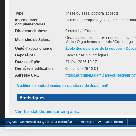
Type:
Thèse ou essai doctoral accepté
Informations
Fichier numérique reçu et enrichi en forma
complémentaires:
Directeur de thèse:
Coulombe, Caroline
Organisations non gouvernementales / Prise
Mots-clés ou Sujets:
Metis / Organismes culturels / Cambodge
Unité d'appartenance:
École des sciences de la gestion > Dé
Déposé par:
Service des bibliothèques
Date de dépôt:
27 févr. 2026 10:17
Dernière modification:
05 mars 2026 13:04
Adresse URL :
https://archipel.uqam.ca/secure/id/eprint
Modifier les métadonnées (propriétaire du document)
Statistiques
Voir les statistiques sur cinq ans...
UQAM - Université du Québec à Montréal
Archipel
Nous écrire