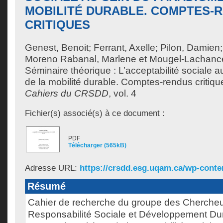
MOBILITÉ DURABLE. COMPTES-
CRITIQUES
Genest, Benoit
;
Ferrant, Axelle
;
Pilon, Damien
Moreno Rabanal, Marlene
et
Mougel-Lachance
Séminaire théorique : L’acceptabilité sociale 
de la mobilité durable. Comptes-rendus critiq
Cahiers du CRSDD
, vol. 4
Fichier(s) associé(s) à ce document :
PDF
Télécharger (565kB)
Adresse URL:
https://crsdd.esg.uqam.ca/wp-conten
Résumé
Cahier de recherche du groupe des Chercheu
Responsabilité Sociale et Développement D