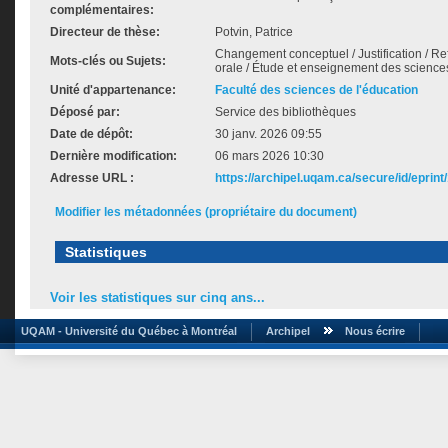
complémentaires:
Directeur de thèse:
Potvin, Patrice
Changement conceptuel / Justification / R
Mots-clés ou Sujets:
orale / Étude et enseignement des scienc
Unité d'appartenance:
Faculté des sciences de l'éducation
Déposé par:
Service des bibliothèques
Date de dépôt:
30 janv. 2026 09:55
Dernière modification:
06 mars 2026 10:30
Adresse URL :
https://archipel.uqam.ca/secure/id/eprint
Modifier les métadonnées (propriétaire du document)
Statistiques
Voir les statistiques sur cinq ans...
UQAM - Université du Québec à Montréal
Archipel
Nous écrire