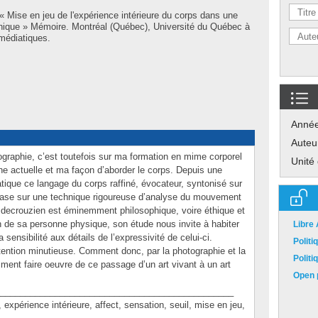
« Mise en jeu de l'expérience intérieure du corps dans une
phique » Mémoire. Montréal (Québec), Université du Québec à
 médiatiques.
Anné
Auteu
ographie, c’est toutefois sur ma formation en mime corporel
Unité
e actuelle et ma façon d’aborder le corps. Depuis une
atique ce langage du corps raffiné, évocateur, syntonisé sur
e base sur une technique rigoureuse d’analyse du mouvement
 decrouzien est éminemment philosophique, voire éthique et
on de sa personne physique, son étude nous invite à habiter
Libre
 sensibilité aux détails de l’expressivité de celui-ci.
Polit
tention minutieuse. Comment donc, par la photographie et la
Polit
ent faire oeuvre de ce passage d’un art vivant à un art
Open p
_______________________________________________
rience intérieure, affect, sensation, seuil, mise en jeu,