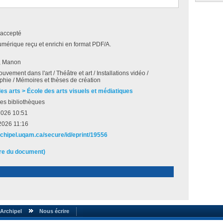
accepté
umérique reçu et enrichi en format PDF/A.
, Manon
vement dans l'art / Théâtre et art / Installations vidéo /
hie / Mémoires et thèses de création
des arts > École des arts visuels et médiatiques
es bibliothèques
2026 10:51
2026 11:16
archipel.uqam.ca/secure/id/eprint/19556
ire du document)
Archipel
Nous écrire