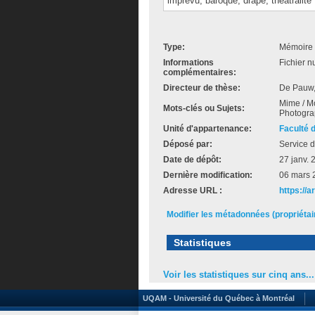
imprévu, baroque, drapé, théâtralité
Type:
Mémoire 
Informations
Fichier n
complémentaires:
Directeur de thèse:
De Pauw
Mime / Mou
Mots-clés ou Sujets:
Photograp
Unité d'appartenance:
Faculté 
Déposé par:
Service d
Date de dépôt:
27 janv. 
Dernière modification:
06 mars 
Adresse URL :
https://
Modifier les métadonnées (propriéta
Statistiques
Voir les statistiques sur cinq ans...
UQAM - Université du Québec à Montréal