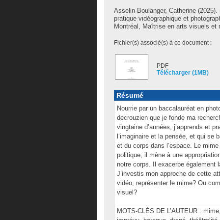
Asselin-Boulanger, Catherine
(2025). 
pratique vidéographique et photogra
Montréal, Maîtrise en arts visuels et
Fichier(s) associé(s) à ce document :
PDF
Télécharger (1MB)
Résumé
Nourrie par un baccalauréat en phot
decrouzien que je fonde ma recherch
vingtaine d’années, j’apprends et pr
l’imaginaire et la pensée, et qui s
et du corps dans l’espace. Le mime
politique; il mène à une appropriati
notre corps. Il exacerbe également la
J’investis mon approche de cette at
vidéo, représenter le mime? Ou comm
visuel?
______________________________
MOTS-CLÉS DE L’AUTEUR : mime, expé