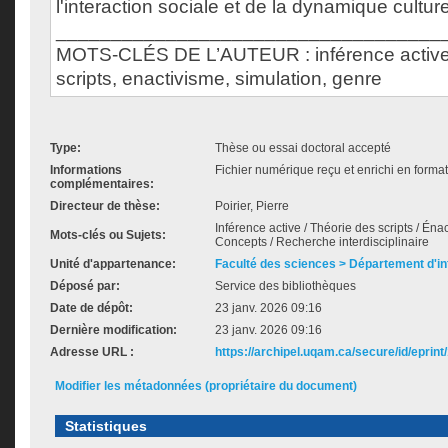
l'interaction sociale et de la dynamique culture
___________________________________
MOTS-CLÉS DE L’AUTEUR : inférence active,
scripts, enactivisme, simulation, genre
Type:
Thèse ou essai doctoral accepté
Informations
Fichier numérique reçu et enrichi en forma
complémentaires:
Directeur de thèse:
Poirier, Pierre
Inférence active / Théorie des scripts / Énac
Mots-clés ou Sujets:
Concepts / Recherche interdisciplinaire
Unité d'appartenance:
Faculté des sciences > Département d'i
Déposé par:
Service des bibliothèques
Date de dépôt:
23 janv. 2026 09:16
Dernière modification:
23 janv. 2026 09:16
Adresse URL :
https://archipel.uqam.ca/secure/id/eprint
Modifier les métadonnées (propriétaire du document)
Statistiques