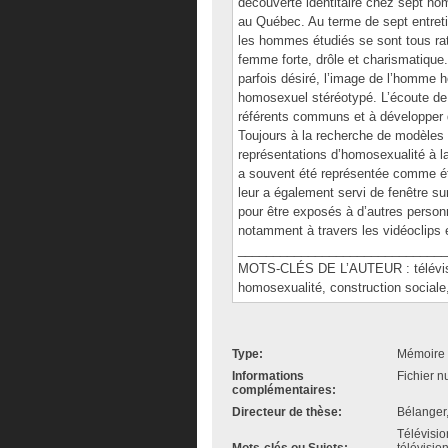
découverte identitaire chez sept h
au Québec. Au terme de sept entreti
les hommes étudiés se sont tous rat
femme forte, drôle et charismatique.
parfois désiré, l’image de l’homme 
homosexuel stéréotypé. L’écoute de la
référents communs et à développer de
Toujours à la recherche de modèles 
représentations d’homosexualité à la
a souvent été représentée comme ét
leur a également servi de fenêtre su
pour être exposés à d’autres personn
notamment à travers les vidéoclips e
______________________________
MOTS-CLÉS DE L’AUTEUR : télévision,
homosexualité, construction socia
Type:
Mémoire 
Informations
Fichier n
complémentaires:
Directeur de thèse:
Bélanger
Télévisi