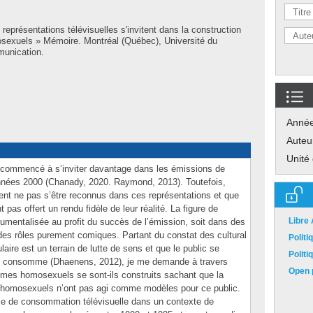
représentations télévisuelles s'invitent dans la construction
sexuels » Mémoire. Montréal (Québec), Université du
munication.
Anné
Auteu
Unité
 commencé à s’inviter davantage dans les émissions de
 années 2000 (Chanady, 2020. Raymond, 2013). Toutefois,
t ne pas s’être reconnus dans ces représentations et que
 pas offert un rendu fidèle de leur réalité. La figure de
Libre
umentalisée au profit du succès de l’émission, soit dans des
es rôles purement comiques. Partant du constat des cultural
Polit
aire est un terrain de lutte de sens et que le public se
Polit
u’il consomme (Dhaenens, 2012), je me demande à travers
Open p
ommes homosexuels se sont-ils construits sachant que la
homosexuels n’ont pas agi comme modèles pour ce public.
nce de consommation télévisuelle dans un contexte de