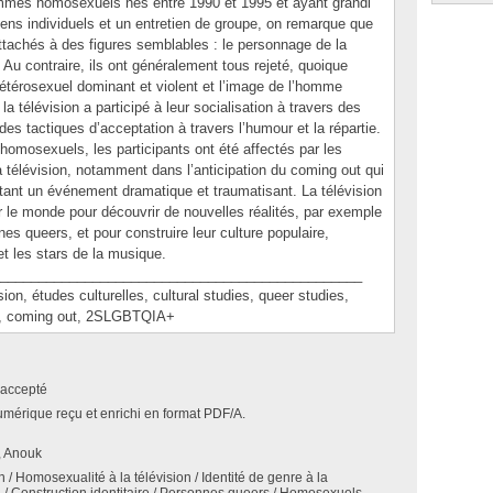
ommes homosexuels nés entre 1990 et 1995 et ayant grandi
ens individuels et un entretien de groupe, on remarque que
tachés à des figures semblables : le personnage de la
 Au contraire, ils ont généralement tous rejeté, quoique
hétérosexuel dominant et violent et l’image de l’homme
 télévision a participé à leur socialisation à travers des
s tactiques d’acceptation à travers l’humour et la répartie.
homosexuels, les participants ont été affectés par les
 télévision, notamment dans l’anticipation du coming out qui
ant un événement dramatique et traumatisant. La télévision
r le monde pour découvrir de nouvelles réalités, par exemple
es queers, et pour construire leur culture populaire,
t les stars de la musique.
_______________________________________________
 études culturelles, cultural studies, queer studies,
le, coming out, 2SLGBTQIA+
accepté
umérique reçu et enrichi en format PDF/A.
, Anouk
on / Homosexualité à la télévision / Identité de genre à la