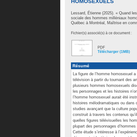
HOMOSEXUELS
Lessard, Étienne
(2025). « Quand les 
sociale des hommes milléniaux homo
Québec à Montréal, Maîtrise en com
Fichier(s) associé(s) à ce document :
PDF
Télécharger (1MB)
Résumé
La figure de l’homme homosexuel a
télévision à partir du tournant des
plusieurs hommes homosexuels disen
les personnages et les histoires n’ont
l’homme homosexuel aurait été instr
histoires mélodramatiques ou dans d
studies avançant que la culture popul
construit à travers les contenus q
quelles figures télévisuelles les h
plupart des personnages d’hommes 
Cette étude s’intéresse à l’expérie