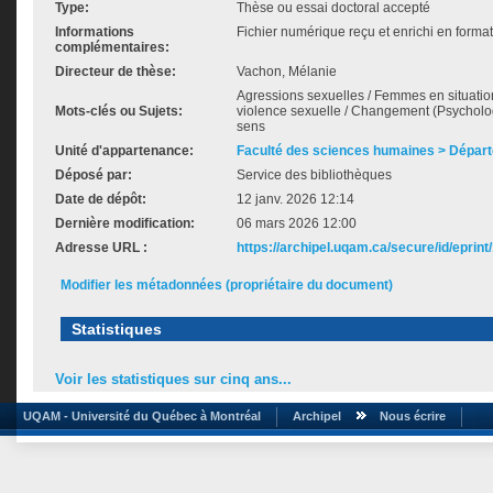
Type:
Thèse ou essai doctoral accepté
Informations
Fichier numérique reçu et enrichi en forma
complémentaires:
Directeur de thèse:
Vachon, Mélanie
Agressions sexuelles / Femmes en situatio
Mots-clés ou Sujets:
violence sexuelle / Changement (Psychologi
sens
Unité d'appartenance:
Faculté des sciences humaines > Dépar
Déposé par:
Service des bibliothèques
Date de dépôt:
12 janv. 2026 12:14
Dernière modification:
06 mars 2026 12:00
Adresse URL :
https://archipel.uqam.ca/secure/id/eprint
Modifier les métadonnées (propriétaire du document)
Statistiques
Voir les statistiques sur cinq ans...
UQAM - Université du Québec à Montréal
Archipel
Nous écrire