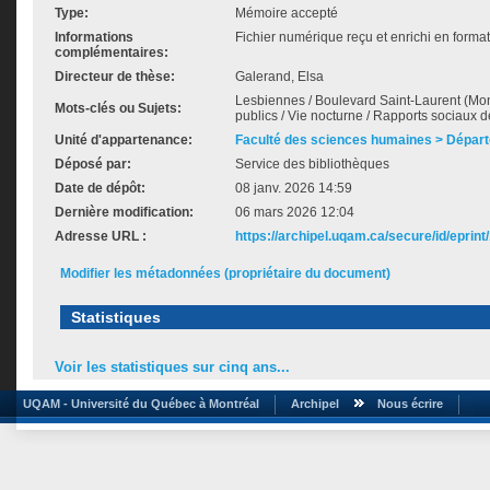
Type:
Mémoire accepté
Informations
Fichier numérique reçu et enrichi en forma
complémentaires:
Directeur de thèse:
Galerand, Elsa
Lesbiennes / Boulevard Saint-Laurent (Mont
Mots-clés ou Sujets:
publics / Vie nocturne / Rapports sociaux 
Unité d'appartenance:
Faculté des sciences humaines > Départ
Déposé par:
Service des bibliothèques
Date de dépôt:
08 janv. 2026 14:59
Dernière modification:
06 mars 2026 12:04
Adresse URL :
https://archipel.uqam.ca/secure/id/eprint
Modifier les métadonnées (propriétaire du document)
Statistiques
Voir les statistiques sur cinq ans...
UQAM - Université du Québec à Montréal
Archipel
Nous écrire