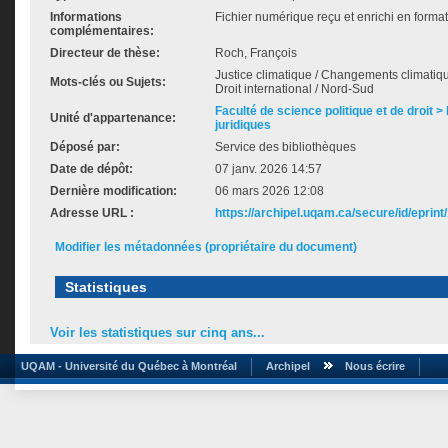
Informations
Fichier numérique reçu et enrichi en forma
complémentaires:
Directeur de thèse:
Roch, François
Justice climatique / Changements climatique
Mots-clés ou Sujets:
Droit international / Nord-Sud
Faculté de science politique et de droit
Unité d'appartenance:
juridiques
Déposé par:
Service des bibliothèques
Date de dépôt:
07 janv. 2026 14:57
Dernière modification:
06 mars 2026 12:08
Adresse URL :
https://archipel.uqam.ca/secure/id/eprint
Modifier les métadonnées (propriétaire du document)
Statistiques
Voir les statistiques sur cinq ans...
UQAM - Université du Québec à Montréal
Archipel
Nous écrire