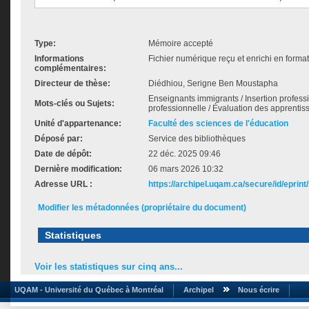
Type:
Mémoire accepté
Informations
Fichier numérique reçu et enrichi en forma
complémentaires:
Directeur de thèse:
Diédhiou, Serigne Ben Moustapha
Enseignants immigrants / Insertion profess
Mots-clés ou Sujets:
professionnelle / Évaluation des apprentis
Unité d'appartenance:
Faculté des sciences de l'éducation
Déposé par:
Service des bibliothèques
Date de dépôt:
22 déc. 2025 09:46
Dernière modification:
06 mars 2026 10:32
Adresse URL :
https://archipel.uqam.ca/secure/id/eprint
Modifier les métadonnées (propriétaire du document)
Statistiques
Voir les statistiques sur cinq ans...
UQAM - Université du Québec à Montréal
Archipel
Nous écrire