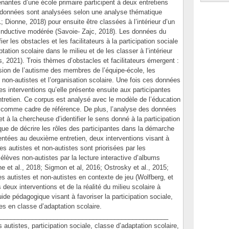
nantes d’une école primaire participent à deux entretiens
 données sont analysées selon une analyse thématique
1; Dionne, 2018) pour ensuite être classées à l’intérieur d’un
 inductive modérée (Savoie- Zajc, 2018). Les données du
ier les obstacles et les facilitateurs à la participation sociale
ation scolaire dans le milieu et de les classer à l’intérieur
2021). Trois thèmes d’obstacles et facilitateurs émergent :
sion de l’autisme des membres de l’équipe-école, les
t non-autistes et l’organisation scolaire. Une fois ces données
es interventions qu’elle présente ensuite aux participantes
ntretien. Ce corpus est analysé avec le modèle de l’éducation
t comme cadre de référence. De plus, l’analyse des données
 à la chercheuse d’identifier le sens donné à la participation
i que de décrire les rôles des participantes dans la démarche
entées au deuxième entretien, deux interventions visant à
ves autistes et non-autistes sont priorisées par les
s élèves non-autistes par la lecture interactive d’albums
ne et al., 2018; Sigmon et al, 2016; Ostrosky et al., 2015;
es autistes et non-autistes en contexte de jeu (Wolfberg, et
 deux interventions et de la réalité du milieu scolaire à
ide pédagogique visant à favoriser la participation sociale,
tes en classe d’adaptation scolaire.
_______________________________________________
istes, participation sociale, classe d’adaptation scolaire,