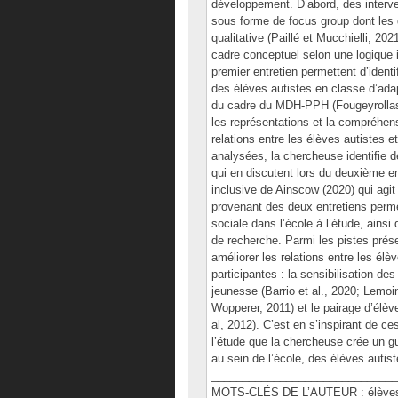
développement. D’abord, des interve
sous forme de focus group dont les
qualitative (Paillé et Mucchielli, 202
cadre conceptuel selon une logique
premier entretien permettent d’identif
des élèves autistes en classe d’adapt
du cadre du MDH-PPH (Fougeyrollas, 
les représentations et la compréhen
relations entre les élèves autistes e
analysées, la chercheuse identifie d
qui en discutent lors du deuxième e
inclusive de Ainscow (2020) qui agi
provenant des deux entretiens permet
sociale dans l’école à l’étude, ains
de recherche. Parmi les pistes prés
améliorer les relations entre les élè
participantes : la sensibilisation de
jeunesse (Barrio et al., 2020; Lemoi
Wopperer, 2011) et le pairage d’élèv
al, 2012). C’est en s’inspirant de ces
l’étude que la chercheuse crée un gu
au sein de l’école, des élèves autis
______________________________
MOTS-CLÉS DE L’AUTEUR : élèves aut