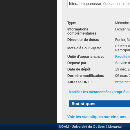
littérature jeunesse, éducation inclu
Type:
Mémoire 
Informations
Fichier n
complémentaires:
Directeur de thèse:
Fortier, 
Enfants au
Mots-clés ou Sujets:
Participa
Unité d'appartenance:
Faculté 
Déposé par:
Service d
Date de dépôt:
19 déc. 
Dernière modification:
06 mars 
Adresse URL :
https://
Modifier les métadonnées (propriéta
Statistiques
Voir les statistiques sur cinq ans...
UQAM - Université du Québec à Montréal