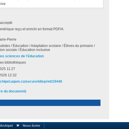
sive
accepté
umérique reçu et enrichi en format PDF/A.
Marie-Pierre
tistes / Éducation / Adaptation scolaire / Élèves du primaire /
tion sociale / Éducation inclusive
des sciences de l'éducation
es bibliothèques
2025 11:27
2026 12:32
archipel.uqam.ca/secure/id/eprint/19446
ire du document)
Archipel
Nous écrire