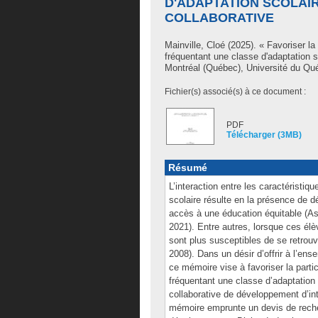
D'ADAPTATION SCOLAI
COLLABORATIVE
Mainville, Cloé
(2025). « Favoriser la 
fréquentant une classe d'adaptation 
Montréal (Québec), Université du Qué
Fichier(s) associé(s) à ce document :
PDF
Télécharger (3MB)
Résumé
L’interaction entre les caractéristiq
scolaire résulte en la présence de dé
accès à une éducation équitable (A
2021). Entre autres, lorsque ces élè
sont plus susceptibles de se retrouv
2008). Dans un désir d’offrir à l’en
ce mémoire vise à favoriser la partic
fréquentant une classe d’adaptation 
collaborative de développement d’inte
mémoire emprunte un devis de recher