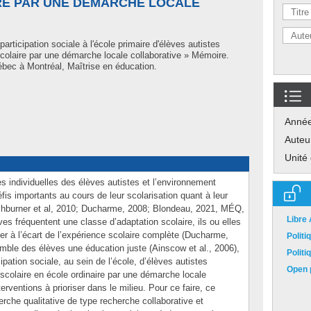
RE PAR UNE DÉMARCHE LOCALE
participation sociale à l'école primaire d'élèves autistes
scolaire par une démarche locale collaborative » Mémoire.
bec à Montréal, Maîtrise en éducation.
Anné
Auteu
Unité
ues individuelles des élèves autistes et l’environnement
fis importants au cours de leur scolarisation quant à leur
shburner et al, 2010; Ducharme, 2008; Blondeau, 2021, MÉQ,
Libre
ves fréquentent une classe d’adaptation scolaire, ils ou elles
er à l’écart de l’expérience scolaire complète (Ducharme,
Polit
semble des élèves une éducation juste (Ainscow et al., 2006),
Polit
ipation sociale, au sein de l’école, d’élèves autistes
Open p
scolaire en école ordinaire par une démarche locale
rventions à prioriser dans le milieu. Pour ce faire, ce
che qualitative de type recherche collaborative et