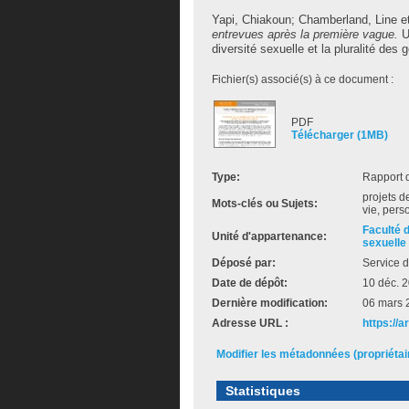
Yapi, Chiakoun
;
Chamberland, Line
e
entrevues après la première vague.
Un
diversité sexuelle et la pluralité des 
Fichier(s) associé(s) à ce document :
PDF
Télécharger (1MB)
Type:
Rapport 
projets d
Mots-clés ou Sujets:
vie, per
Faculté 
Unité d'appartenance:
sexuelle 
Déposé par:
Service d
Date de dépôt:
10 déc. 
Dernière modification:
06 mars 
Adresse URL :
https://a
Modifier les métadonnées (propriéta
Statistiques