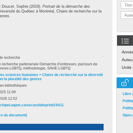
t
Doucet, Sophie
(2019).
Portrait de la démarche des
iversité du Québec à Montréal, Chaire de recherche sur la
genres.
Anné
de recherche
Auteu
e recherche partenariale Démarche d’entrevues, parcours de
Unité
sonnes LGBTQ, méthodologie, SAVIE-LGBTQ
des sciences humaines > Chaire de recherche sur la diversité
et la pluralité des genres
es bibliothèques
2025 11:09
Libre
2026 12:52
Polit
rchipel.uqam.ca/secure/id/eprint/19411
Polit
ire du document)
Open p