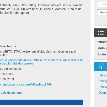
t
Briant-Terlet, Otto
(2019).
Inclusion et exclusion au travail :
ans les STIM.
Université du Québec à Montréal, Chaire de
la pluralité des genres.
Anné
de recherche
Auteu
 LGBTQ, STIM, hétéronormativité, discrimination au travail,
Unité
GBTQ
des sciences humaines > Chaire de recherche sur la diversité
et la pluralité des genres
es bibliothèques
2025 11:09
Libre
2026 12:53
Polit
archipel.uqam.ca/secure/id/eprint/19408
Polit
ire du document)
Open p