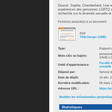
Doucet, Sophie
;
Chamberland, Line
e
expériences des personnes LGBTQ d
recherche sur la diversité sexuelle et 
Fichier(s) associé(s) à ce document :
PDF
Télécharger (1MB)
Type:
Rapport 
personnes
Mots-clés ou Sujets:
SAVIE-L
Faculté 
Unité d'appartenance:
sexuelle 
Déposé par:
Service d
Date de dépôt:
10 déc. 
Dernière modification:
06 mars 
Adresse URL :
https://
Modifier les métadonnées (propriéta
Statistiques