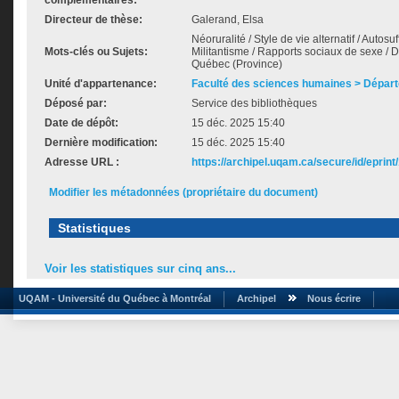
complémentaires:
Directeur de thèse:
Galerand, Elsa
Néoruralité / Style de vie alternatif / Autosu
Mots-clés ou Sujets:
Militantisme / Rapports sociaux de sexe / Di
Québec (Province)
Unité d'appartenance:
Faculté des sciences humaines > Départ
Déposé par:
Service des bibliothèques
Date de dépôt:
15 déc. 2025 15:40
Dernière modification:
15 déc. 2025 15:40
Adresse URL :
https://archipel.uqam.ca/secure/id/eprint
Modifier les métadonnées (propriétaire du document)
Statistiques
Voir les statistiques sur cinq ans...
UQAM - Université du Québec à Montréal
Archipel
Nous écrire