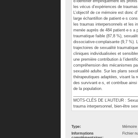
d’identifier empiriquement les profi
les vécus d’expériences de traumas i
L’objectif de ce mémoire est donc d’i
large échantillon de patient·e·s cons
les traumas interpersonnels et les i
menée auprès de 484 patient·e·s a per
traumatique faible (87,8 %), sexuali
dissociative-complaisante (9,7 %). L
trajectoires de sexualité traumatiqu
cliniques individualisées et sensible
une première contribution à l’identif
compréhension des mécanismes par l
sexualité adulte. Sur les plans sexol
thérapeutiques adaptées, visant la re
des survivant·e·s, et contribue ainsi 
de la population.
______________________________
MOTS-CLÉS DE L’AUTEUR : Sexualité 
trauma interpersonnel, bien-être sex
Type:
Mémoire 
Informations
Fichier n
complémentaires: