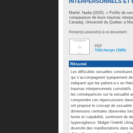
INTERPERSONNELS ET 
Martel, Nadia
(2025). « Profils de sex
comparaison de leurs traumas interpe
Canada), Université du Québec à Mont
Fichier(s) associé(s) à ce document :
PDF
Télécharger (3MB)
Résumé
Les difficultés sexuelles constituen
qui s’accompagnent typiquement de d
indiquent que les patient·e·s en thé
traumas interpersonnels cumulatifs,
les conséquences sur la sexualité ad
comprendre ces répercussions dans 
ont proposé le concept de sexualité 
dimensions centrales observées lors
honte et culpabilité, sentiment de dev
hypervigilance. Malgré l’intérêt clin
diversité des manifestations dans la