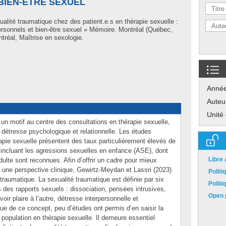
BIEN-ÊTRE SEXUEL
ualité traumatique chez des patient.e.s en thérapie sexuelle :
rsonnels et bien-être sexuel » Mémoire. Montréal (Québec,
réal, Maîtrise en sexologie.
Anné
Auteu
Unité
t un motif au centre des consultations en thérapie sexuelle,
étresse psychologique et relationnelle. Les études
rapie sexuelle présentent des taux particulièrement élevés de
 incluant les agressions sexuelles en enfance (ASE), dont
Libre
ulte sont reconnues. Afin d’offrir un cadre pour mieux
une perspective clinique, Gewirtz-Meydan et Lassri (2023)
Polit
traumatique. La sexualité traumatique est définie par six
Polit
 des rapports sexuels : dissociation, pensées intrusives,
Open p
oir plaire à l’autre, détresse interpersonnelle et
ique de ce concept, peu d’études ont permis d’en saisir la
 population en thérapie sexuelle. Il demeure essentiel