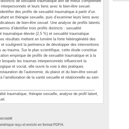
ls distincts de sexualité traumatique afin de mieux comprendre
nterpersonnels et leurs liens avec le bien-être sexuel.
dentifier des profils de sexualité traumatique à partir d’un
ultant en thérapie sexuelle, puis d’examiner leurs liens avec
ndicateurs de bien-être sexuel. Une analyse de profils latents
mis d’identifier trois profils distincts : sexualité
té traumatique élevée (2,5 %) et sexualité traumatique
es résultats mettent en lumière la forte hétérogénéité des
e et soulignent la pertinence de développer des interventions
s au trauma. Sur le plan scientifique, cette étude constitue
ication empirique de profils de sexualité traumatique et à la
esquels les traumas interpersonnels influencent la
ogique et social, elle ouvre la voie à des pratiques
stauration de l’autonomie, du plaisir et du bien-être sexuel
à l’amélioration de la santé sexuelle et relationnelle au sein
_______________________________________________
traumatique, thérapie sexuelle, analyse de profil latent,
uel.
accepté
umérique reçu et enrichi en format PDF/A.