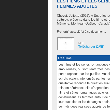
LES FILMS ET LES SÉR
FEMMES ADULTES
Chevet, Juliette
(2025). « Entre les sc
culturels présents dans les films et
Mémoire. Montréal (Québec, Canada),
Fichier(s) associé(s) à ce document :
PDF
Télécharger (2MB)
Résumé
Les films et les séries romantiques 
amoureuses, où sont réaffirmés des 
partie reprises par les publics. Au
scripts étaient intériorisés par les 
qualitative répond à la question s
relation hétérosexuelle s’approprient
films et séries romantiques qu’elles 
construisent les femmes autour de c
leur quotidien et les échanges socia
semi-dirigées réalisées auprès de 