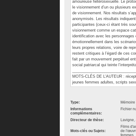
amoureuse hétérosexuelle. Le protoc
le visionnement d’un ou plusieurs ex
de visionnement. Nos résultats s’a
anonymisés. Les résultats indiquent
participantes (ceux-ci étant très souv
visionnement comme un espace catha
identification avec les personnages o
émotionnellement dans les scénarios
leurs propres relations, voire de re
restent critiques à l’égard de ces con
fait par un mouvement perpétuel entr
social patriarcal qui teinte l’interprét
______________________________
MOTS-CLÉS DE L’AUTEUR : réception
jeunes femmes adultes, scripts sex
Type:
Mémoire 
Informations
Fichier n
complémentaires:
Directeur de thèse:
Lavigne, 
Films d'a
Mots-clés ou Sujets:
de l'œuvr
femmes