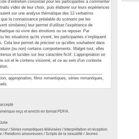
ole d’entretien consistait pour les participantes à commenter
traits vidéo de leur choix, puis élaborer sur leurs expériences
ppuient sur une analyse thématique des 12 verbatims
 que la connaissance préalable du scénario par les
ent similaires) leur permet d’utiliser l’expérience de
rtique où vivre des émotions ou se reposer. Par
u les situations qu’ils vivent, les participantes s’impliquent
. Cela leur permet de préciser ce qu’elles souhaitent dans
produire (ou non) certains comportements. Malgré tout, elles
tenus et lucides sur leur caractère fictif. L’appropriation se
e soi et le contenu visionné, et ce au sein d’un contexte
ation.
_______________________________________________
, appropriation, films romantiques, séries romantiques,
uels.
accepté
umérique reçu et enrichi en format PDF/A.
Julie
mour / Séries romantiques télévisées / Interprétation et réception
e / Relations amoureuses / Scripts de la sexualité / Jeunes