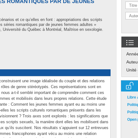
IES ROMANTIQUES PAR DE JEUNES
énarios et ce qu’elles en font : appropriations des scripts
 les séries romantiques par de jeunes femmes adultes »
 Université du Québec à Montréal, Maîtrise en sexologie.
Anné
Auteu
Unité
construisent une image idéalisée du couple et des relations
rôles de genre stéréotypés. Ces représentations sont en
ssi nous a-t-il semblé important de comprendre comment ces
Libre
femmes et mobilisés dans leurs propres relations. Cette étude
uivante : Comment les jeunes femmes ayant eu au moins une
Polit
-elles les scripts culturels romantiques présents dans les
Polit
visionnent ? Trois axes sont explorés : les significations que
Open p
es scripts sexuels, la manière dont elles les mobilisent dans
ux qu’ils suscitent. Nos résultats s’appuient sur 12 entrevues
femmes francophones ayant vécu au moins une relation