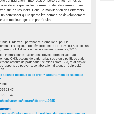
lle configuration, l’interrogation porte sur les formes de
r capacité à respecter les normes du développement, dans
xée sur les résultats. Donc, la mobilisation des différents
s un partenariat qui respecte les normes de développement
 une meilleure gestion par résultats.
ndé, L'Intérêt du partenariat international pour le
ement - La politique de développement des pays du Sud : le cas
 Sarrebruck, Éditions universitaires européennes, 2016.
on internationale, partenariat, développement, aide au
ment, ONG, actions de partenariat, sociologie politique et de
ment, acteurs de partenariat, relations Nord-Sud, relations de
at, rapports de pouvoirs, collaboration, dialogue, réciprocité,
tion
de science politique et de droit > Département de sciences
s
Kinde
2025 13:47
2025 13:47
archipel.uqam.ca/secure/id/eprint/19355
cument
al pour le développement - La politique de développement des