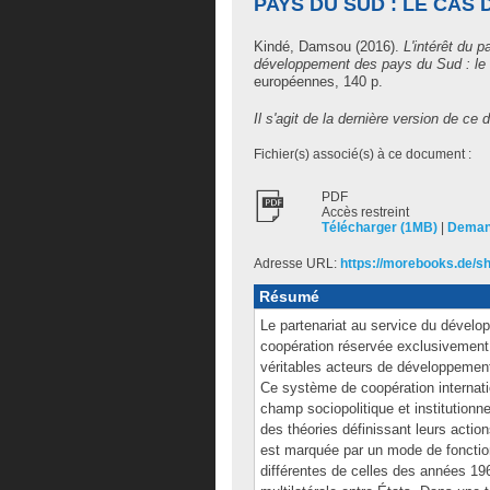
PAYS DU SUD : LE CAS
Kindé, Damsou
(2016).
L'intérêt du p
développement des pays du Sud : le
européennes, 140 p.
Il s'agit de la dernière version de ce
Fichier(s) associé(s) à ce document :
PDF
Accès restreint
Télécharger (1MB)
|
Deman
Adresse URL:
https://morebooks.de/sh
Résumé
Le partenariat au service du dével
coopération réservée exclusivemen
véritables acteurs de développemen
Ce système de coopération internati
champ sociopolitique et institutionn
des théories définissant leurs action
est marquée par un mode de fonction
différentes de celles des années 196