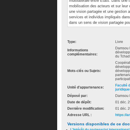
multilatérale entre États. Dans une te
mobilisation des acteurs et sur leu
une vision partagée et une gestion a
services et individus impliqués dan
dans un sens de vision partagée pour
Type:
Livre
Damsou Ki
Informations
développ
complémentaires:
du Tchad,
Coopérati
développe
Mots-clés ou Sujets:
développe
partenari
participa
Faculté 
Unité d'appartenance:
juridique
Déposé par:
Damsou 
Date de dépôt:
01 déc. 
Dernière modification:
01 déc. 
Adresse URL :
https://
Versions disponibles de ce do
L'Intérêt du partenariat internation