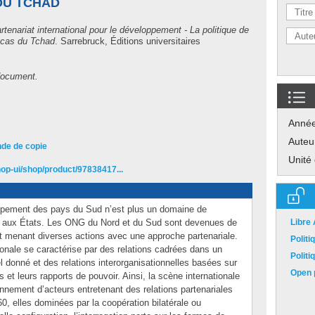
 DU TCHAD
artenariat international pour le développement - La politique de
 cas du Tchad
.
Sarrebruck, Éditions universitaires
 document.
Anné
Auteu
de de copie
Unité
op-ui/shop/product/97838417...
oppement des pays du Sud n’est plus un domaine de
t aux États. Les ONG du Nord et du Sud sont devenues de
Libre
t menant diverses actions avec une approche partenariale.
Polit
onale se caractérise par des relations cadrées dans un
Polit
el donné et des relations interorganisationnelles basées sur
Open p
s et leurs rapports de pouvoir. Ainsi, la scène internationale
nement d’acteurs entretenant des relations partenariales
0, elles dominées par la coopération bilatérale ou