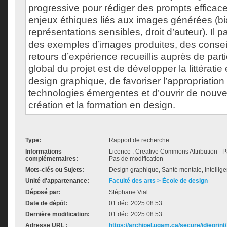
progressive pour rédiger des prompts efficaces
enjeux éthiques liés aux images générées (biai
représentations sensibles, droit d’auteur). Il
des exemples d’images produites, des conseil
retours d’expérience recueillis auprès de partic
global du projet est de développer la littérati
design graphique, de favoriser l’appropriatio
technologies émergentes et d’ouvrir de nouvel
création et la formation en design.
Type:
Rapport de recherche
Informations
Licence : Creative Commons Attribution - Pa
complémentaires:
Pas de modification
Mots-clés ou Sujets:
Design graphique, Santé mentale, Intelligen
Unité d'appartenance:
Faculté des arts > École de design
Déposé par:
Stéphane Vial
Date de dépôt:
01 déc. 2025 08:53
Dernière modification:
01 déc. 2025 08:53
Adresse URL :
https://archipel.uqam.ca/secure/id/eprint