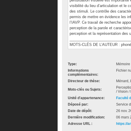
perturbation visuelle est importante 
visibilité du lieu d’articulation et le
des stimuli. Le contrôle des caracté
permis de mettre en évidence les in
l’IAVP. Ce travail de recherche appo
perception de la parole et caractéris
perception et la représentation des 
______________________________
MOTS-CLÉS DE L’AUTEUR : phonétique
Type:
Mémoire 
Informations
Fichier n
complémentaires:
Directeur de thèse:
Ménard, 
Perceptio
Mots-clés ou Sujets:
/ Vision /
Unité d'appartenance:
Faculté 
Déposé par:
Service d
Date de dépôt:
26 nov. 
Dernière modification:
06 mars 
Adresse URL :
https://