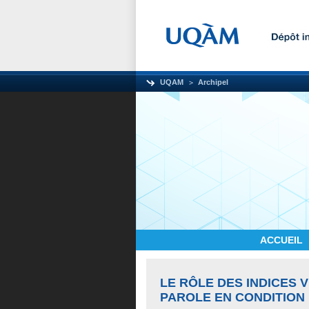
UQAM
Archipel
ACCUEIL
LE RÔLE DES INDICES 
PAROLE EN CONDITION 