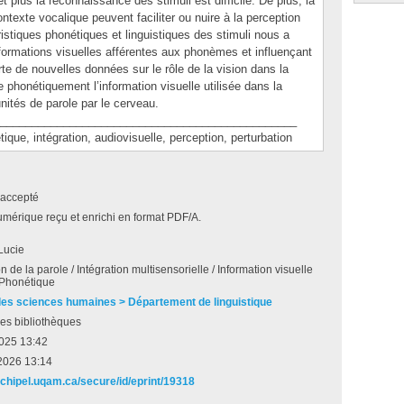
et plus la reconnaissance des stimuli est difficile. De plus, la
 contexte vocalique peuvent faciliter ou nuire à la perception
ristiques phonétiques et linguistiques des stimuli nous a
formations visuelles afférentes aux phonèmes et influençant
rte de nouvelles données sur le rôle de la vision dans la
e phonétiquement l’information visuelle utilisée dans la
unités de parole par le cerveau.
_______________________________________________
, intégration, audiovisuelle, perception, perturbation
accepté
umérique reçu et enrichi en format PDF/A.
Lucie
n de la parole / Intégration multisensorielle / Information visuelle
 Phonétique
des sciences humaines > Département de linguistique
es bibliothèques
2025 13:42
2026 13:14
archipel.uqam.ca/secure/id/eprint/19318