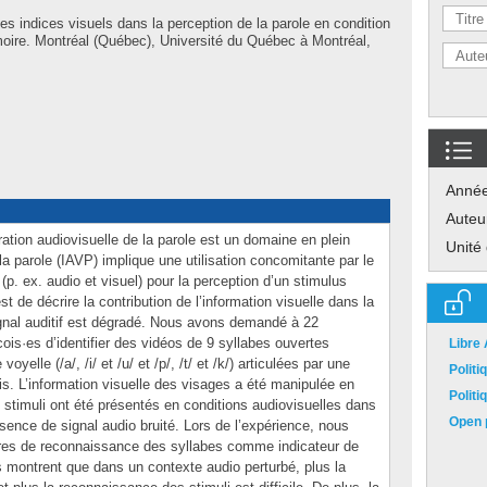
es indices visuels dans la perception de la parole en condition
oire. Montréal (Québec), Université du Québec à Montréal,
Anné
Auteu
gration audiovisuelle de la parole est un domaine en plein
Unité
 la parole (IAVP) implique une utilisation concomitante par le
(p. ex. audio et visuel) pour la perception d’un stimulus
st de décrire la contribution de l’information visuelle dans la
signal auditif est dégradé. Nous avons demandé à 22
is·es d’identifier des vidéos de 9 syllabes ouvertes
Libre
lle (/a/, /i/ et /u/ et /p/, /t/ et /k/) articulées par une
Polit
is. L’information visuelle des visages a été manipulée en
Polit
s stimuli ont été présentés en conditions audiovisuelles dans
Open p
ésence de signal audio bruité. Lors de l’expérience, nous
res de reconnaissance des syllabes comme indicateur de
montrent que dans un contexte audio perturbé, plus la