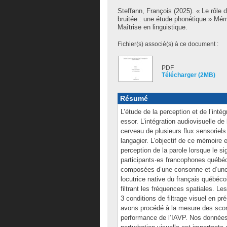
Steffann, François
(2025). « Le rôle d
bruitée : une étude phonétique » Mém
Maîtrise en linguistique.
Fichier(s) associé(s) à ce document :
PDF
Télécharger (2MB)
Résumé
L’étude de la perception et de l’inté
essor. L’intégration audiovisuelle de
cerveau de plusieurs flux sensoriels 
langagier. L’objectif de ce mémoire e
perception de la parole lorsque le 
participants·es francophones québéco
composées d’une consonne et d’une voye
locutrice native du français québéco
filtrant les fréquences spatiales. Le
3 conditions de filtrage visuel en pr
avons procédé à la mesure des sco
performance de l’IAVP. Nos données 