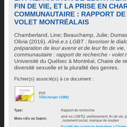
FIN DE VIE, ET LA PRISE EN CHA
COMMUNAUTAIRE : RAPPORT DE
VOLET MONTRÉALAIS
Chamberland, Line
;
Beauchamp, Julie
;
Dumas
Olivia
(2016).
Aîné.e.s LGBT : favoriser le dial
préparation de leur avenir et de leur fin de vie,
communautaire : rapport de recherche - volet 
Université du Québec à Montréal, Chaire de re
diversité sexuelle et la pluralité des genres.
Fichier(s) associé(s) à ce document :
PDF
Télécharger (1MB)
Type:
Rapport de recherche
ainé·es LGBTQ, vieillissement, fin de vie,
Mots-clés ou Sujets:
, isolement social, manque de soutien
Faculté des sciences humaines > Chaire 