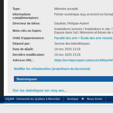
Type:
Mémoire accepté
Informations
Fichier numérique reçu et enrichi en forma
complémentaires:
Directeur de thèse:
Gauthier, Philippe-Aubert
Installations sonores / Installations in situ / 
Mots-clés ou Sujets:
Espace dans l'art / Mémoires et thèses de c
Unité d'appartenance:
Faculté des arts > École des arts visuels
Déposé par:
Service des bibliothèques
Date de dépôt:
19 nov. 2025 13:19
Dernière modification:
19 nov. 2025 13:19
Adresse URL :
https://archipel.uqam.ca/secure/id/eprint
Modifier les métadonnées (propriétaire du document)
Statistiques
Voir les statistiques sur cinq ans...
UQAM - Université du Québec à Montréal
Archipel
Nous écrire