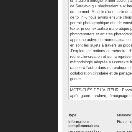
un studio d’enregistrement audio, j’
de Sarajevo qui réagissaient aux ima
du moment. À partir d’une carte de l
de toi ? », nous avons ensuite choisi 
portrait photographique afin de con
texte, je contextualise ma pratique 
photoreporters et artistes photogra
approche active de mémorialisation 
en sont les sujets à travers un proc
J’explore les notions de mémoire, d’
recherche-création et sur la représe
méthodologie adaptée au contexte hi
rapport à l’autre dans ma pratique 
collaboration circulaire et de parta
guerre.
______________________________
MOTS-CLÉS DE L’AUTEUR : Photogra
après-guerre, archive, témoignage or
Type:
Mémoire 
Informations
Fichier n
complémentaires: