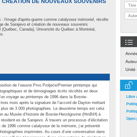
T CRÉATION DE NOUVEAUX SOUVENIRS
 : l'image d'après-guerre comme catalyseur mémoriel, récolte
ge de Sarajevo et création de nouveaux souvenirs
 (Québec, Canada), Université du Québec à Montréal,
es.
Anné
Auteu
Unité
position de l’oeuvre Prvo Proljeće/Premier printemps qui
ographiques et de témoignages écrits récoltés en deux
d’un voyage au printemps de 1996 dans la Bosnie-
Libre
trois mois après la signature de l’accord de Dayton mettant
Polit
ait plus de 3 000 photographies. Le deuxième temps est celui
Polit
ion au Musée d’histoire de Bosnie-Herzégovine (HmBiH) à
Open p
 résident·es de Sarajevo. À travers un processus d’élicitation
s de 1996 comme catalyseur de la mémoire, j’ai présenté
photographies imprimées. Au cours d’une conversation dans