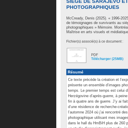
SIÈGE DE SARAJEVO E
PHOTOGRAPHIQUES
McCready, Denis
(2025). « 1996-2025
de témoignages de survivants au siè
photographiques » Mémoire. Montréal
Maîtrise en arts visuels et médiatiqu
Fichier(s) associé(s) à ce document :
PDF
Télécharger (25MB)
Résumé
Ce texte précède la création et l’ex
présente un ensemble d’images phot
temps. Le premier temps est celui 
Herzégovine d’après-guerre, à peine 
fin à quatre ans de guerre. J’y ai f
d’une résidence de recherche-créat
l’automne 2024 où j’ai rencontré des
photographique utilisant mes image
dans le hall du HmBiH plus de 260 