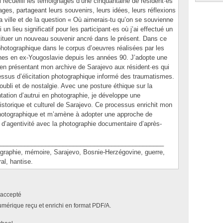
ai recueilli les témoignages d’une cinquantaine de résident·es
ges, partageant leurs souvenirs, leurs idées, leurs réflexions
a ville et de la question « Où aimerais-tu qu’on se souvienne
un lieu significatif pour les participant·es où j’ai effectué un
stituer un nouveau souvenir ancré dans le présent. Dans ce
photographique dans le corpus d’oeuvres réalisées par les
phes en ex-Yougoslavie depuis les années 90. J’adopte une
en présentant mon archive de Sarajevo aux résident·es qui
essus d’élicitation photographique informé des traumatismes.
oubli et de nostalgie. Avec une posture éthique sur la
ntation d’autrui en photographie, je développe une
storique et culturel de Sarajevo. Ce processus enrichit mon
photographique et m’amène à adopter une approche de
ge d’agentivité avec la photographie documentaire d’après-
_______________________________________________
phie, mémoire, Sarajevo, Bosnie-Herzégovine, guerre,
al, hantise.
accepté
umérique reçu et enrichi en format PDF/A.