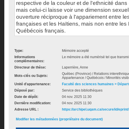
respective de la couleur et de l'ethnicité da
mais celui-ci laisse voir une dimension sexuell
ouverture réciproque à l'appariement entre l
françaises et les Haïtiens, mais non entre les 
Québécois français.
Type:
Mémoire accepté
Informations
Le mémoire a été numérisé tel que transmis
complémentaires:
Directeur de thèse:
Laperrière, Anne
Québec (Province) / Relations interethniques 
Mots-clés ou Sujets:
Appartenance / Québécois / Minorités visib
Unité d'appartenance:
Faculté des sciences humaines > Départ
Déposé par:
Service des bibliothèques
Date de dépôt:
04 nov. 2025 11:30
Dernière modification:
04 nov. 2025 11:30
Adresse URL :
https://archipel.uqam.ca/secure/id/eprint
Modifier les métadonnées (propriétaire du document)