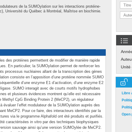
odulateurs de la SUMOylation sur les interactions protéine-
), Université du Québec à Montréal, Maîtrise en biochimie.
Anné
Auteu
lles des protéines permettent de modifier de manière rapide
ques. En particulier, la SUMOylation permet de renforcer les
Unité
nts processus nucléaires allant de la transcription des gènes
lation consiste en l’apposition d’une protéine nommée SUMO
on séquentielle d’une enzyme E1 d’activation, d’une enzyme E2
 ligase. SUMO interagit avec de courts motifs hydrophobes
Libre
es et plusieurs évidences montrent qu’elle est nécessaire
e Methyl CpG Binding Protein 2 (MeCP2), un régulateur
Polit
si à évaluer l’effet modulateur de la SUMOylation auprès des
Polit
uant MeCP2. Pour ce faire, des interacteurs identifiés par la
Open p
uctures via le programme Alphafold ont été produits et purifiés.
té caractérisées in vitro par des techniques biophysiques
 version sauvage ainsi qu’une version SUMOylée de MeCP2.