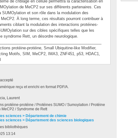
tème de criblage en cellule permettra la caractérisation en
 SUMOylation de MeCP2 sur ses différents partenaires. Ces
la SUMOylation et son rôle dans la modulation des
z MeCP2. À long terme, ces résultats pourront contribuer à
ments ciblant la modulation des interactions protéines-
MOylation sur des cibles spécifiques telles que les
e syndrome Rett, un désordre neurologique.
_______________________________________________
ns protéine-protéine, Small Ubiquitine-like Modifier,
ting Motifs, SIM, MeCP2, IMA3, ZNF451, p53, HDAC1,
d
accepté
umérique reçu et enrichi en format PDF/A.
ia, Laurent
ons protéine-protéine / Protéines SUMO / Sumoylation / Protéine
on MeCP2 / Syndrome de Rett
des sciences > Département de chimie
des sciences > Département des sciences biologiques
es bibliothèques
025 13:14