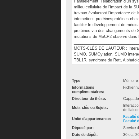
Parallèlement, l’élaboration d’un sys
milieu cellulaire de l’impact de la
travaux évalueront l’importance de 
interactions protéinesprotéines che
faciliter le développement de médica
protéines via des changements de SU
mutations de MeCP2 observé dans l
______________________________
MOTS-CLÉS DE L’AUTEUR : Interactio
SUMO, SUMOylation, SUMO interac
TBL1R, syndrome de Rett, Alphafol
Type:
Mémoire 
Informations
Fichier n
complémentaires:
Directeur de thèse:
Cappadoc
Interacti
Mots-clés ou Sujets:
de liais
Faculté 
Unité d'appartenance:
Faculté 
Déposé par:
Service d
Date de dépôt:
30 oct. 2