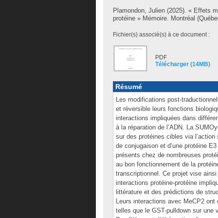
Plamondon, Julien
(2025). « Effets m
protéine » Mémoire. Montréal (Québec
Fichier(s) associé(s) à ce document :
PDF
Télécharger (14MB)
Résumé
Les modifications post-traductionne
et réversible leurs fonctions biologi
interactions impliquées dans différe
à la réparation de l’ADN. La SUMOy
sur des protéines cibles via l’acti
de conjugaison et d’une protéine E3
présents chez de nombreuses protéin
au bon fonctionnement de la protéin
transcriptionnel. Ce projet vise ain
interactions protéine-protéine impliq
littérature et des prédictions de str
Leurs interactions avec MeCP2 ont é
telles que le GST-pulldown sur une