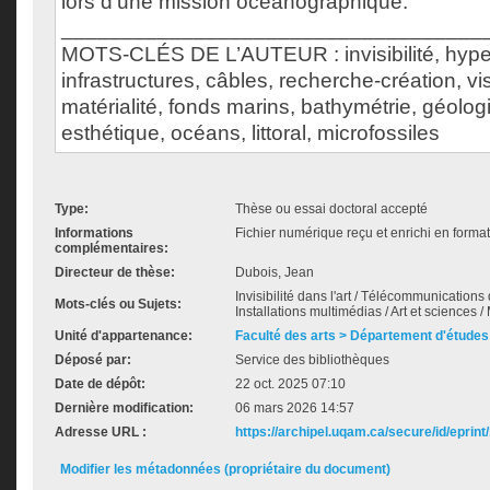
lors d’une mission océanographique.
___________________________________
MOTS-CLÉS DE L’AUTEUR : invisibilité, hyper
infrastructures, câbles, recherche-création, vi
matérialité, fonds marins, bathymétrie, géolog
esthétique, océans, littoral, microfossiles
Type:
Thèse ou essai doctoral accepté
Informations
Fichier numérique reçu et enrichi en forma
complémentaires:
Directeur de thèse:
Dubois, Jean
Invisibilité dans l'art / Télécommunications 
Mots-clés ou Sujets:
Installations multimédias / Art et sciences /
Unité d'appartenance:
Faculté des arts > Département d'études 
Déposé par:
Service des bibliothèques
Date de dépôt:
22 oct. 2025 07:10
Dernière modification:
06 mars 2026 14:57
Adresse URL :
https://archipel.uqam.ca/secure/id/eprint
Modifier les métadonnées (propriétaire du document)