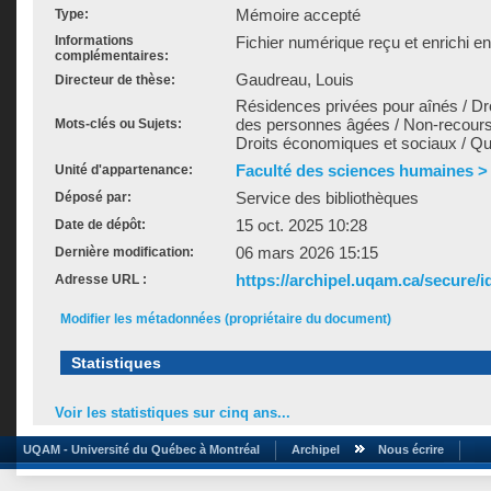
Mémoire accepté
Type:
Informations
Fichier numérique reçu et enrichi e
complémentaires:
Gaudreau, Louis
Directeur de thèse:
Résidences privées pour aînés / Droi
des personnes âgées / Non-recours 
Mots-clés ou Sujets:
Droits économiques et sociaux / Qu
Faculté des sciences humaines > É
Unité d'appartenance:
Service des bibliothèques
Déposé par:
15 oct. 2025 10:28
Date de dépôt:
06 mars 2026 15:15
Dernière modification:
https://archipel.uqam.ca/secure/i
Adresse URL :
Modifier les métadonnées (propriétaire du document)
Statistiques
Voir les statistiques sur cinq ans...
UQAM - Université du Québec à Montréal
Archipel
Nous écrire