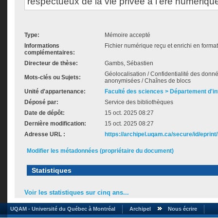
respectueux de la vie privée à l’ère numériqu
Type:
Mémoire accepté
Informations
Fichier numérique reçu et enrichi en forma
complémentaires:
Directeur de thèse:
Gambs, Sébastien
Géolocalisation / Confidentialité des don
Mots-clés ou Sujets:
anonymisées / Chaînes de blocs
Unité d'appartenance:
Faculté des sciences > Département d'i
Déposé par:
Service des bibliothèques
Date de dépôt:
15 oct. 2025 08:27
Dernière modification:
15 oct. 2025 08:27
Adresse URL :
https://archipel.uqam.ca/secure/id/eprint
Modifier les métadonnées (propriétaire du document)
Statistiques
Voir les statistiques sur cinq ans...
UQAM - Université du Québec à Montréal
Archipel
Nous écrire