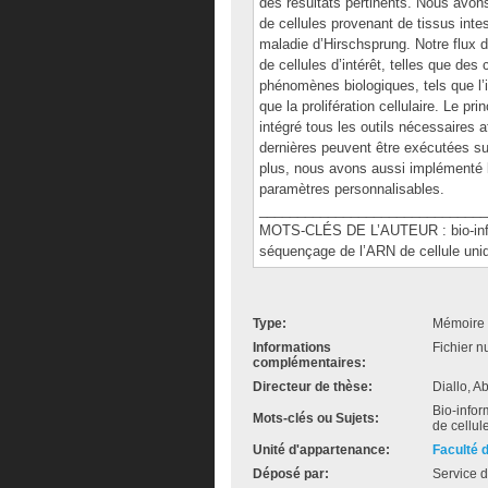
des résultats pertinents. Nous avons
de cellules provenant de tissus inte
maladie d’Hirschsprung. Notre flux de
de cellules d’intérêt, telles que des 
phénomènes biologiques, tels que l’in
que la prolifération cellulaire. Le p
intégré tous les outils nécessaires 
dernières peuvent être exécutées s
plus, nous avons aussi implémenté l’
paramètres personnalisables.
______________________________
MOTS-CLÉS DE L’AUTEUR : bio-informa
séquençage de l’ARN de cellule uni
Type:
Mémoire 
Informations
Fichier n
complémentaires:
Directeur de thèse:
Diallo, A
Bio-info
Mots-clés ou Sujets:
de cellul
Unité d'appartenance:
Faculté 
Déposé par:
Service d