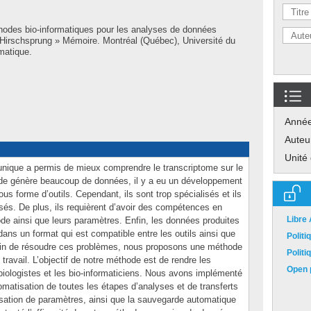
hodes bio-informatiques pour les analyses de données
’Hirschsprung » Mémoire. Montréal (Québec), Université du
matique.
Anné
Auteu
Unité
unique a permis de mieux comprendre le transcriptome sur le
hode génère beaucoup de données, il y a eu un développement
s forme d’outils. Cependant, ils sont trop spécialisés et ils
és. De plus, ils requièrent d’avoir des compétences en
Libre
ode ainsi que leurs paramètres. Enfin, les données produites
ans un format qui est compatible entre les outils ainsi que
Polit
. Afin de résoudre ces problèmes, nous proposons une méthode
Polit
travail. L’objectif de notre méthode est de rendre les
Open p
biologistes et les bio-informaticiens. Nous avons implémenté
tomatisation de toutes les étapes d’analyses et de transferts
ilisation de paramètres, ainsi que la sauvegarde automatique