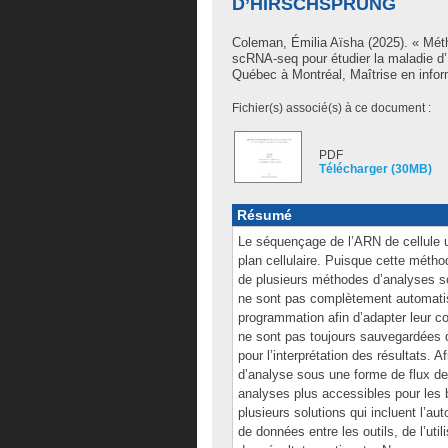
D’HIRSCHSPRUNG
Coleman, Émilia Aïsha
(2025). « Mét
scRNA-seq pour étudier la maladie d
Québec à Montréal, Maîtrise en infor
Fichier(s) associé(s) à ce document :
PDF
Télécharger (30MB)
Résumé
Le séquençage de l’ARN de cellule 
plan cellulaire. Puisque cette mét
de plusieurs méthodes d’analyses sou
ne sont pas complètement automatis
programmation afin d’adapter leur c
ne sont pas toujours sauvegardées d
pour l’interprétation des résultats
d’analyse sous une forme de flux de 
analyses plus accessibles pour les 
plusieurs solutions qui incluent l’au
de données entre les outils, de l’ut