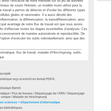
 testé l’efficacité de notre méthode sur un jeu de données
stinaux de souris Holstein, un modèle murin utilisé pour la
 travail a permis de détecter et d’isoler les différents types
cellules gliales et neuronales. Il a aussi décelé des
flammation, la différenciation, la transdifférenciation, ainsi
rincipal avantage de notre flux de travail est que nous avons
afin d’effectuer toutes les étapes essentielles d’analyses. Ces
uccessivement de manière automatisée et reproductible. De
option d’exécuter les outils individuellement, ainsi que des
_______________________________________________
tique, flux de travail, maladie d’Hirschsprung, outils,
que
accepté
umérique reçu et enrichi en format PDF/A.
bdoulaye Baniré
rmatique / Flux de travaux / Séquençage de l’ARN / Séquençage
e unique / Maladie de Hirschsprung
des sciences > Département d'informatique
es bibliothèques