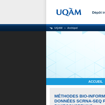
UQAM
Archipel
ACCUEIL
MÉTHODES BIO-INFORM
DONNÉES SCRNA-SEQ P