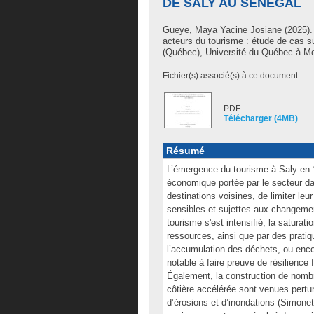
DE SALY AU SÉNÉGAL
Gueye, Maya Yacine Josiane
(2025).
acteurs du tourisme : étude de cas s
(Québec), Université du Québec à Mo
Fichier(s) associé(s) à ce document :
PDF
Télécharger (4MB)
Résumé
L’émergence du tourisme à Saly en 
économique portée par le secteur dan
destinations voisines, de limiter leu
sensibles et sujettes aux changemen
tourisme s'est intensifié, la saturat
ressources, ainsi que par des prati
l’accumulation des déchets, ou encore
notable à faire preuve de résilience
Également, la construction de nombre
côtière accélérée sont venues pertur
d’érosions et d’inondations (Simonet