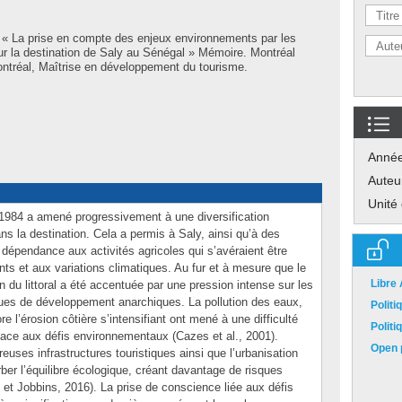
 « La prise en compte des enjeux environnements par les
ur la destination de Saly au Sénégal » Mémoire. Montréal
ntréal, Maîtrise en développement du tourisme.
Anné
Auteu
Unité
1984 a amené progressivement à une diversification
s la destination. Cela a permis à Saly, ainsi qu’à des
r dépendance aux activités agricoles qui s’avéraient être
ts et aux variations climatiques. Au fur et à mesure que le
Libre
ion du littoral a été accentuée par une pression intense sur les
ques de développement anarchiques. La pollution des eaux,
Polit
 l’érosion côtière s’intensifiant ont mené à une difficulté
Polit
 face aux défis environnementaux (Cazes et al., 2001).
Open p
uses infrastructures touristiques ainsi que l’urbanisation
ber l’équilibre écologique, créant davantage de risques
 et Jobbins, 2016). La prise de conscience liée aux défis