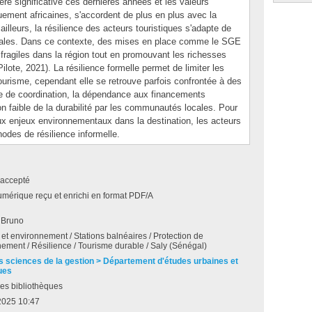
e significative ces dernières années et les valeurs
uement africaines, s'accordent de plus en plus avec la
 ailleurs, la résilience des acteurs touristiques s'adapte de
ocales. Dans ce contexte, des mises en place comme le SGE
fragiles dans la région tout en promouvant les richesses
ilote, 2021). La résilience formelle permet de limiter les
urisme, cependant elle se retrouve parfois confrontée à des
 de coordination, la dépendance aux financements
n faible de la durabilité par les communautés locales. Pour
aux enjeux environnementaux dans la destination, les acteurs
odes de résilience informelle.
accepté
umérique reçu et enrichi en format PDF/A
 Bruno
et environnement / Stations balnéaires / Protection de
nement / Résilience / Tourisme durable / Saly (Sénégal)
s sciences de la gestion > Département d'études urbaines et
ues
es bibliothèques
 2025 10:47