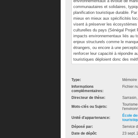
environnementaux a évolué de manièr
communautaires et solidaires, typiq
planification touristique durable. Par
mieux en mieux aux spécificités l
visent à préserver les écosystèmes 
culturelles du pays (Sénégal Projet P
impacts environnementaux liés au to
enjeux structurels comme le manque
étrangers, ou encore à une perceptio
renforcer leur capacité à répondre 
touristiques déploient donc des méth
Type:
Mémoire 
Informations
Fichier n
complémentaires:
Directeur de thèse:
Sarrasin,
Tourisme 
Mots-clés ou Sujets:
l'environ
École de
Unité d'appartenance:
touristiq
Déposé par:
Service d
Date de dépôt:
23 sept.