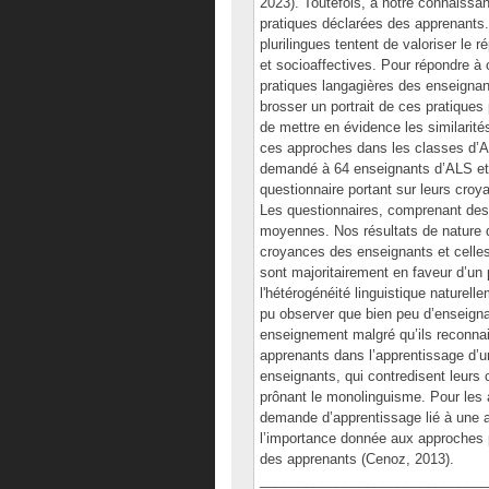
2023). Toutefois, à notre connaissa
pratiques déclarées des apprenants.
plurilingues tentent de valoriser le 
et socioaffectives. Pour répondre à
pratiques langagières des enseigna
brosser un portrait de ces pratique
de mettre en évidence les similarités 
ces approches dans les classes d’A
demandé à 64 enseignants d’ALS et 
questionnaire portant sur leurs cro
Les questionnaires, comprenant des 
moyennes. Nos résultats de nature q
croyances des enseignants et celles
sont majoritairement en faveur d’un p
l'hétérogénéité linguistique naturel
pu observer que bien peu d’enseignan
enseignement malgré qu’ils reconnai
apprenants dans l’apprentissage d’u
enseignants, qui contredisent leurs
prônant le monolinguisme. Pour les 
demande d’apprentissage lié à une ap
l’importance donnée aux approches plu
des apprenants (Cenoz, 2013).
______________________________