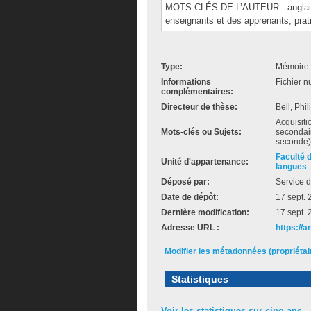
MOTS-CLÉS DE L’AUTEUR : anglais 
enseignants et des apprenants, prat
Type:
Mémoire 
Informations
Fichier n
complémentaires:
Directeur de thèse:
Bell, Phi
Acquisiti
Mots-clés ou Sujets:
secondai
seconde)
Faculté 
Unité d'appartenance:
langues
Déposé par:
Service d
Date de dépôt:
17 sept.
Dernière modification:
17 sept.
Adresse URL :
https://
Modifier les métadonnées (propriéta
Statistiques
Voir les statistiques sur cinq ans...