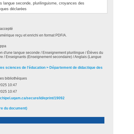
langue seconde, plurilinguisme, croyances des
iques déclarées
accepté
umérique reçu et enrichi en format PDF/A.
lippa
on d'une langue seconde / Enseignement plurilingue / Élèves du
re / Enseignants (Enseignement secondaire) / Anglais (Langue
des sciences de l'éducation > Département de didactique des
es bibliothèques
 2025 10:47
 2025 10:47
archipel.uqam.ca/secure/id/eprint/19092
ire du document)