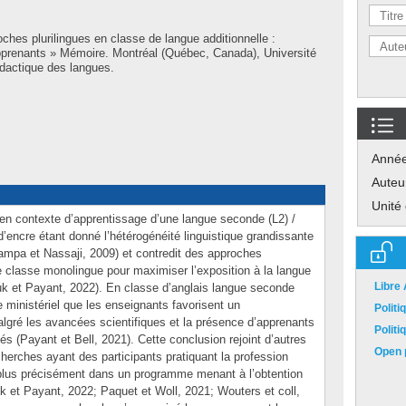
ches plurilingues en classe de langue additionnelle :
prenants » Mémoire. Montréal (Québec, Canada), Université
dactique des langues.
Anné
Auteu
Unité
e en contexte d’apprentissage d’une langue seconde (L2) /
d’encre étant donné l’hétérogénéité linguistique grandissante
ampa et Nassaji, 2009) et contredit des approches
 classe monolingue pour maximiser l’exposition à la langue
Libre
uk et Payant, 2022). En classe d’anglais langue seconde
ministériel que les enseignants favorisent un
Polit
gré les avancées scientifiques et la présence d’apprenants
Polit
és (Payant et Bell, 2021). Cette conclusion rejoint d’autres
Open p
herches ayant des participants pratiquant la profession
 plus précisément dans un programme menant à l’obtention
 et Payant, 2022; Paquet et Woll, 2021; Wouters et coll,