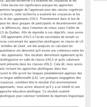
nce, aucune recherche n’a examiné les croyances et les
 Cette lacune est significative puisque les approches
répertoire langagier de l’apprenant pour des raisons cognitives
 ce besoin, cette recherche a examiné les croyances et les
nts et des apprenants d’ALS. Premièrement dans le but de
s pour les deux groupes de participants et deuxièmement afin
et différences, dans l’intention de mieux saisir l’utilité de
LS du Québec. Afin de répondre à ces objectifs, nous avons
109 apprenants d’ALS à l’école secondaire de remplir un
yances concernant les approches plurilingues en classe de LA.
échelles de Likert, ont été analysés en calculant les
uantitative ont démontré qu'il existe une cohérence entre les
 des apprenants. Nos résultats démontrent également qu’ils
lurilinguisme en salle de classe d’ALS et qu'ils valorisent
lement présente dans les classes d'ALS. Cela dit, nous avons
ts incluent les approches plurilingues dans leur
ssent le rôle qu’ont les langues préalablement apprises des
ne langue additionnelle (LA). Les pratiques langagières des
 croyances, semblent être le résultat d’un environnement
apprenants, nous avons observé qu’il y a un intérêt et une
proche éducative plurilingue. Ce résultat soutient
rilingues pour valoriser l’entièreté du répertoire linguistique
_______________________________________________