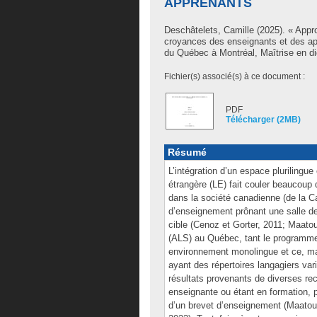
APPRENANTS
Deschâtelets, Camille
(2025). « Appro
croyances des enseignants et des ap
du Québec à Montréal, Maîtrise en di
Fichier(s) associé(s) à ce document :
PDF
Télécharger (2MB)
Résumé
L’intégration d’un espace plurilingu
étrangère (LE) fait couler beaucoup 
dans la société canadienne (de la C
d’enseignement prônant une salle de
cible (Cenoz et Gorter, 2011; Maato
(ALS) au Québec, tant le programme 
environnement monolingue et ce, mal
ayant des répertoires langagiers vari
résultats provenants de diverses rec
enseignante ou étant en formation,
d’un brevet d’enseignement (Maatouk