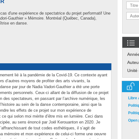
ER
cas d'une expérience de spectatrice du projet performatif Une
adori-Gauthier » Mémoire. Montréal (Québec, Canada),
trise en danse.
Anné
Auteu
Unité
finement lié à la pandémie de la Covid-19. Ce contexte ayant
rs d’autres moyens de profiter des arts vivants, la
danse par jour de Nadia Vadori-Gauthier a été une porte
ents personnels. Ceux-ci allant de la diffusion de ce projet
Libre
ion des spectateurs, en passant par l’archive numérique, les
t l’histoire au sein de la danse contemporaine, ainsi que la
Polit
endre les effets de ce projet sur mon expérience de
Polit
 ce qui selon moi mérite d’être mis en lumière. Ceci dans
Open p
cipée, au sens énoncé par Joël Kerouanton en 2020. Je
ffranchissant de tout codes esthétiques, il s’agit de
 ma mémoire et mon expérience de celui-ci forme une oeuvre