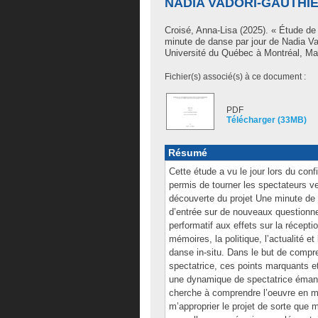
NADIA VADORI-GAUTHI
Croisé, Anna-Lisa
(2025). « Étude de 
minute de danse par jour de Nadia V
Université du Québec à Montréal, Maî
Fichier(s) associé(s) à ce document :
PDF
Télécharger (33MB)
Résumé
Cette étude a vu le jour lors du con
permis de tourner les spectateurs ve
découverte du projet Une minute de 
d’entrée sur de nouveaux questionnem
performatif aux effets sur la récept
mémoires, la politique, l’actualité e
danse in-situ. Dans le but de compr
spectatrice, ces points marquants et
une dynamique de spectatrice éman
cherche à comprendre l’oeuvre en m’a
m’approprier le projet de sorte que