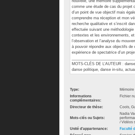
nouvelle, une mémoire supplémentair
comme une étude de cas du projet de 
d’un point de vue objectif mais égal
comprendre ma réception et mon véc
recherche qualitative et s’inscrit d
effectuée suivant une méthodologie 
contextes et les environnements, et 
l’observation et l’analyse du mouv
à pouvoir répondre aux objectifs de 
expérience de spectatrice d’un proje
______________________________
MOTS-CLÉS DE L’AUTEUR : danse co
danse politique, danse in-situ, actu
Type:
Mémoire 
Informations
Fichier n
complémentaires:
Directeur de thèse:
Cools, G
Nadia Vad
Mots-clés ou Sujets:
performa
/ Vidéos 
Unité d'appartenance:
Faculté 