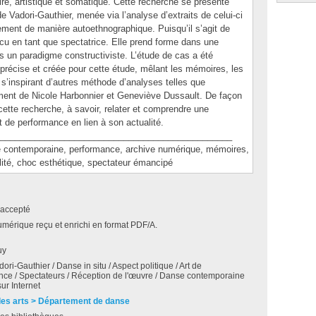
e, artistique et somatique. Cette recherche se présente
Vadori-Gauthier, menée via l’analyse d’extraits de celui-ci
ement de manière autoethnographique. Puisqu’il s’agit de
u en tant que spectatrice. Elle prend forme dans une
ans un paradigme constructiviste. L’étude de cas a été
précise et créée pour cette étude, mêlant les mémoires, les
s’inspirant d’autres méthode d’analyses telles que
ement de Nicole Harbonnier et Geneviève Dussault. De façon
cette recherche, à savoir, relater et comprendre une
t de performance en lien à son actualité.
_______________________________________________
ntemporaine, performance, archive numérique, mémoires,
alité, choc esthétique, spectateur émancipé
accepté
umérique reçu et enrichi en format PDF/A.
uy
ori-Gauthier / Danse in situ / Aspect politique / Art de
nce / Spectateurs / Réception de l'œuvre / Danse contemporaine
sur Internet
des arts > Département de danse