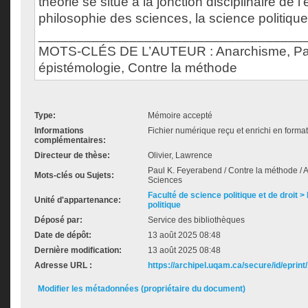
théorie se situe à la jonction disciplinaire de l
philosophie des sciences, la science politique 
___________________________________
MOTS-CLÉS DE L’AUTEUR : Anarchisme, Pau
épistémologie, Contre la méthode
Type:
Mémoire accepté
Informations
Fichier numérique reçu et enrichi en forma
complémentaires:
Directeur de thèse:
Olivier, Lawrence
Paul K. Feyerabend / Contre la méthode / An
Mots-clés ou Sujets:
Sciences
Faculté de science politique et de droit
Unité d'appartenance:
politique
Déposé par:
Service des bibliothèques
Date de dépôt:
13 août 2025 08:48
Dernière modification:
13 août 2025 08:48
Adresse URL :
https://archipel.uqam.ca/secure/id/eprint
Modifier les métadonnées (propriétaire du document)