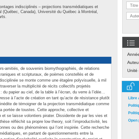
ntages indisciplinés – projections transmédiatiques et
al (Québec, Canada), Université du Québec à Montréal,
rts.
Anné
Auteu
s-amitiés, de souvenirs biomythographiés, de relations
Unité
craniques et scripturaux, de poèmes constellés et de
ndisciplinée se monte comme une étagère polyvisuelle, à mil
raverser la multiplicité de récits collectifs projetés
: du papier au ciel, de la table à l’écran, du verre à l’idée…
resse à l’acte de création en tant qu’acte de résistance plutôt
Libre
n inédite de témoigner de la projection transmédiatique comme
Polit
 portée de toustes. Cette approche, collective et
Polit
 et se laisse volontiers pirater. Dissidente de par les vies et
Open p
thèse réfléchit sa propre low theory, soit l’improductivité, les
rsonnes ou des phénomènes qui l’ont inspirée. Cette recherche
médiatiques, en partant de questionnements entre la