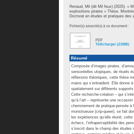
Renaud, Mil (dit Mil feux)
(2025). « Mo
explositions pirates » Thèse. Montré
Doctorat en études et pratiques des a
Fichier(s) associé(s) à ce document :
PDF
Télécharger (22MB)
Résumé
Composée d’images pirates, d’amour
sensoréelles utopiques, de rituels é
réflexions théoriques, cette thèse i
mains qui s’entraident. Elle donne à t
spatialement sur différents supports 
Cette recherche-création – qui s’inté
qu’à l’art – représente une occasio
cheminement de pratique-pensée à la
monstrueuse (crip-queer), se fait don
les expériences qu’elle réunit, cette 
échecs, l’infraperceptibilité des pe
s’inscrit dans le champ des études 