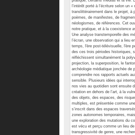
pratique, certains médias et la vie. L
l’intérêt porté à l’écriture selon un
translittérairement dans le projet, à
poèmes, de manifestes, de fragmen
néologismes, de références. Cet ou
notre pratique, et à la coexistence a
Une analyse transtemporelle des méd
l’écran, une observation qui a lieu e
temps, l'ère post-télévisuelle, l'ère
des ces trois périodes historiques, 
réfléchissent simultanément la polyvis
projection, la superposition, le fant
archéologie médiatique jonchée de p
comprendre nos rapports actuels aux
sensible. Plusieurs idées qui interro
nos vies au quotidien sont ensuite 
création en dehors de l’art, à la vul
des objets, des espaces, des risques
multiples, est présentée comme une 
s’inscrit dans des espaces traversés
zones autonomes temporaires, mais a
une exploration des mutations du cor
est vécu et perçu comme un lieu de 
transgressivité de genre, une recher