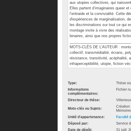
aux utopies collectives, qui naissent
Elles partent d’imaginaires queer et
l’entraide et la convivialité. Cette
d'expériences de marginalisation, de
les discriminations sur tout ce qui e
montage invite à vivre des réalisatio
binaires, ainsi que nos propres ficti
______________________________
MOTS-CLÉS DE L’AUTEUR : montage, p
collectif, transmédialité, écrans, po
résistance, transitivité, acéphalité,
infraperceptibilité, utopie, fiction
Type:
Thèse ou
Informations
Fichier n
complémentaires:
Directeur de thèse:
Villeneu
Création 
Mots-clés ou Sujets:
Mémoires
Unité d'appartenance:
Faculté 
Déposé par:
Service d
Date de dépôt:
31 juill.