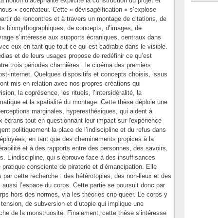
a notion d’acéphalité explicite la construction du projet et
 « nous » cocréateur. Cette « dévisagéification » s’explose
 partir de rencontres et à travers un montage de citations, de
ts biomythographiques, de concepts, d’images, de
vrage s’intéresse aux supports écraniques, centraux dans
vec eux en tant que tout ce qui est cadrable dans le visible.
ias et de leurs usages propose de redéfinir ce qu’est
ntre trois périodes charnières : le cinéma des premiers
 post-internet. Quelques dispositifs et concepts choisis, issus
sont mis en relation avec nos propres créations qui
ion, la coprésence, les rituels, l’intersidéralité, la
omatique et la spatialité du montage. Cette thèse déploie une
erceptions marginales, hyperesthésiques, qui aident à
 écrans tout en questionnant leur impact sur l'expérience
gent politiquement la place de l’indiscipline et du refus dans
déployées, en tant que des cheminements propices à la
nérabilité et à des rapports entre des personnes, des savoirs,
. L’indiscipline, qui s’éprouve face à des insuffisances
pratique consciente de piraterie et d’émancipation. Elle
 par cette recherche : des hétérotopies, des non-lieux et des
ussi l’espace du corps. Cette partie se poursuit donc par
ps hors des normes, via les théories crip-queer. Le corps y
tension, de subversion et d’utopie qui implique une
che de la monstruosité. Finalement, cette thèse s’intéresse