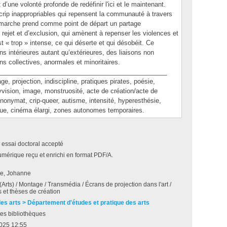
 d’une volonté profonde de redéfinir l'ici et le maintenant.
 crip inappropriables qui repensent la communauté à travers
 démarche prend comme point de départ un partage
 rejet et d’exclusion, qui amènent à repenser les violences et
st « trop » intense, ce qui déserte et qui désobéit. Ce
ns intérieures autant qu’extérieures, des liaisons non
ons collectives, anormales et minoritaires.
_______________________________________________
rojection, indiscipline, pratiques pirates, poésie,
lyvision, image, monstruosité, acte de création/acte de
 anonymat, crip-queer, autisme, intensité, hyperesthésie,
 vécue, cinéma élargi, zones autonomes temporaires.
 essai doctoral accepté
umérique reçu et enrichi en format PDF/A.
ve, Johanne
(Arts) / Montage / Transmédia / Écrans de projection dans l'art /
 et thèses de création
des arts > Département d'études et pratique des arts
es bibliothèques
 2025 12:55