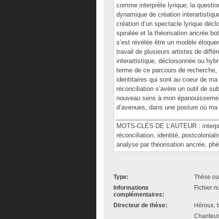
comme interprète lyrique; la question
dynamique de création interartistiqu
création d’un spectacle lyrique décl
spiralée et la théorisation ancrée b
s’est révélée être un modèle éloque
travail de plusieurs artistes de diff
interartistique, décloisonnée ou hyb
terme de ce parcours de recherche, 
identitaires qui sont au coeur de ma
réconciliation s’avère un outil de su
nouveau sens à mon épanouissement ar
d’avenues, dans une posture où ma vo
______________________________
MOTS-CLÉS DE L’AUTEUR : interprète 
réconciliation, identité, postcolonial
analyse par théorisation ancrée, p
Type:
Thèse ou
Informations
Fichier n
complémentaires:
Directeur de thèse:
Héroux, I
Chanteuse