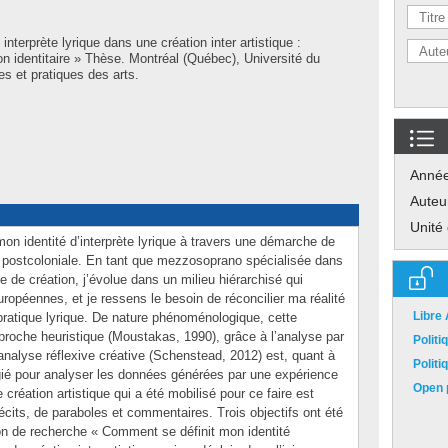
interprète lyrique dans une création inter artistique :
ion identitaire » Thèse. Montréal (Québec), Université du
s et pratiques des arts.
Anné
Auteu
Unité
 mon identité d’interprète lyrique à travers une démarche de
e postcoloniale. En tant que mezzosoprano spécialisée dans
ue de création, j’évolue dans un milieu hiérarchisé qui
ropéennes, et je ressens le besoin de réconcilier ma réalité
Libre
pratique lyrique. De nature phénoménologique, cette
roche heuristique (Moustakas, 1990), grâce à l’analyse par
Polit
L’analyse réflexive créative (Schenstead, 2012) est, quant à
Polit
égié pour analyser les données générées par une expérience
Open p
 création artistique qui a été mobilisé pour ce faire est
écits, de paraboles et commentaires. Trois objectifs ont été
ion de recherche « Comment se définit mon identité