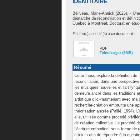
IDENTITAIRE
Béliveau, Marie-Annick
(2025). « Une 
démarche de réconciliation et définit
Québec à Montréal, Doctorat en étude
Fichier(s) associé(s) à ce document :
PDF
Télécharger (5MB)
Résumé
Cette thèse explore la définition de
réconciliation, dans une perspectiv
les musiques nouvelles et l'art lyriq
demeure ancré dans les traditions eu
artistique d’ici-maintenant avec ma 
recherche-création emprunte une app
théorisation ancrée (Paillé, 1994). 
elle, utilisée comme procédé privil
de création collective. Le procédé de
l’écriture embodied, sous forme de r
atteints afin de répondre à la quest