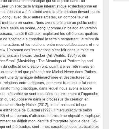
 de création interartistique qui se déploie dans l’ici-
Créer un spectacle lyrique interartistique et décloisonné en
i-maintenant » a été atteint avec la présentation devant public
u, conçu avec deux autres artistes, un compositeur et
t metteure en scène. Nous avons présenté au public cette
 j’étais seule en scène, conçu comme un balado en version
icaux, tantôt théâtraux, exploitant les différentes qualités
 ce spectacle a constitué le terrain permettant l’atteinte du
nteractions et les relations entre mes collaborateurs et moi
que ». L’examen des interactions s’est fait dans le mise en
gue américain Howard Becker (Art Worlds, 1984) et du
her Small (Musicking : The Meanings of Performing and
in du collectif de création ont, quant à elles, été mises en
ubjectivité tel que présenté par Michel Henry dans Pathos-
ent une dynamique déhiérarchisée et déstructurée fut
nos relations entre créateurs, comment fructueuse fut notre
rainstorming chaotique, dans lequel nous avons élaboré
e et hiérarchie se sont installées naturellement à l’approche
tion du vécu observé dans le processus de création en
lonial de Suely Rolnik (2012), le fait naissant tel que
sthétique de Guattari (1992), l’intersubjectivité selon
 et ont permis d’atteindre le troisième objectif « Expliquer,
ent se définit mon identité d’interprète lyrique dans l’ici-
qui ont été étudiés sont : mes caractéristiques particulières