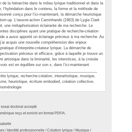
 de la hiérarchie dans le milieu lyrique traditionnel et dans la
e; l’hybridation dans le contenu, la forme et la méthode de
oisonné conçu pour l’ici-maintenant, la démarche heuristique
ottom-up. L’oeuvre-action Caminhando (1963) de Lygia Clark
nt, une métaphorisation éclairante de ma recherche. Le
érentes disciplines ayant une pratique de recherche-création
ride a aussi apporté un éclairage précieux à ma recherche. Au
j’ai acquis une nouvelle compréhension des enjeux
 pratique d’interprète-créateur lyrique. La démarche de
bjectivation précieux et efficace, grâce à laquelle je trouve un
tistique dans la liminarité, les interstices, à la croisée
ix est en équilibre sur son x, dans l’ici-maintenant.
_______________________________________________
lyrique, recherche-création, interartistique, musique,
isme, heuristique, écriture embodied, création collective,
hénoménologie
 essai doctoral accepté
umérique reçu et enrichi en format PDF/A.
sabelle
s / Identité professionnelle / Création lyrique / Musique /