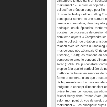
d’interprète lyrique dans un spectacle
maintenant? » Le premier objectif « 
collectif de création conçu pour l’ic
du spectacle Aujourd’hui Calling Yo
concepteur sonore, et une auteure e
oeuvre non narrative, dans laquelle
scénique, en dix épisodes, tantôt mus
vocales. Le processus de création de
deuxième objectif « Comprendre les i
dans le collectif de création artisti
relation avec les écrits du sociolo
musicologue néo-zélandais Christop
Listening, 1998); les relations au se
perspective avec le concept d’inters
Avec (1990). J’ai pu constater comm
propice à la qualité particulière de 
méthode de travail en séances de b
forme et contenu, alors que structur
de la présentation. La mise en rela
intégrant le concept d’inconscient co
présenté dans Le nouveau paradigme e
Michel Henry dans Pathos-Avec (1990)
selon mon point du vue de sujet, comm
maintenant ». Les principaux sujets 