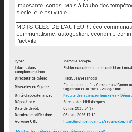
imposante, certes. Mais à l’aube des tempête
siècle, elle est vitale.
___________________________________
MOTS-CLÉS DE L’AUTEUR : éco-communau
communalisme, autogestion, économie commu
l’activité
Type:
Mémoire accepté
Informations
Fichier numérique reçu et enrichi en forma
complémentaires:
Directeur de thèse:
Filion, Jean-François
Éco-communautés / Communes / Communal
Mots-clés ou Sujets:
Organisation du travail / Autogestion
Unité d'appartenance:
Faculté des sciences humaines > Départ
Déposé par:
Service des bibliothèques
Date de dépôt:
03 juin 2025 14:37
Dernière modification:
06 mars 2026 17:13
Adresse URL :
https://archipel.uqam.ca/secure/id/eprint
Modifier les métadonnées (propriétaire du document)