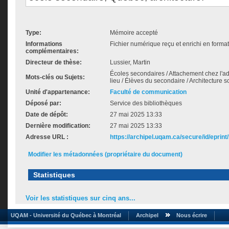
Type:
Mémoire accepté
Informations
Fichier numérique reçu et enrichi en forma
complémentaires:
Directeur de thèse:
Lussier, Martin
Écoles secondaires / Attachement chez l'ad
Mots-clés ou Sujets:
lieu / Élèves du secondaire / Architecture 
Unité d'appartenance:
Faculté de communication
Déposé par:
Service des bibliothèques
Date de dépôt:
27 mai 2025 13:33
Dernière modification:
27 mai 2025 13:33
Adresse URL :
https://archipel.uqam.ca/secure/id/eprint
Modifier les métadonnées (propriétaire du document)
Statistiques
Voir les statistiques sur cinq ans...
UQAM - Université du Québec à Montréal
Archipel
Nous écrire