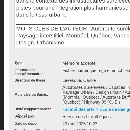
dans le contexte des infrastructures surélevé
pistes pour une intégration plus harmonieus
dans le tissu urbain.
___________________________________
MOTS-CLÉS DE L’AUTEUR : Autoroute surélev
Paysage interstitiel, Montréal, Québec, Vanc
Design, Urbanisme
Mémoire accepté
Type:
Informations
Fichier numérique reçu et enrichi e
complémentaires:
Lévesque, Carole
Directeur de thèse:
Autoroutes surélevées / Espaces int
Paysage urbain / Design urbain / Aut
Mots-clés ou Sujets:
(Montréal, Québec) / Autoroute Du
(Québec) / Highway 99 (C.-B.)
Faculté des arts > École de desig
Unité d'appartenance:
Service des bibliothèques
Déposé par:
20 mai 2025 10:23
Date de dépôt: