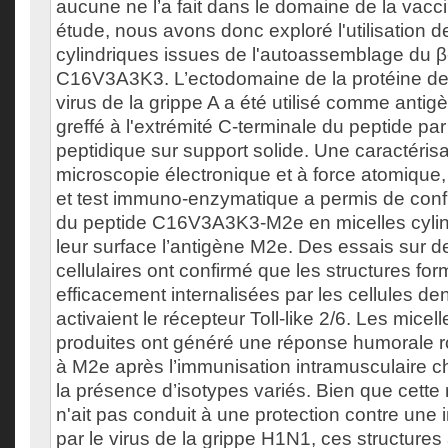
aucune ne l’a fait dans le domaine de la vacc
étude, nous avons donc exploré l'utilisation d
cylindriques issues de l'autoassemblage du β
C16V3A3K3. L’ectodomaine de la protéine de
virus de la grippe A a été utilisé comme antig
greffé à l'extrémité C-terminale du peptide pa
peptidique sur support solide. Une caractérisa
microscopie électronique et à force atomique
et test immuno-enzymatique a permis de conf
du peptide C16V3A3K3-M2e en micelles cylin
leur surface l’antigène M2e. Des essais sur d
cellulaires ont confirmé que les structures fo
efficacement internalisées par les cellules den
activaient le récepteur Toll-like 2/6. Les micell
produites ont généré une réponse humorale r
à M2e après l’immunisation intramusculaire ch
la présence d’isotypes variés. Bien que cett
n'ait pas conduit à une protection contre une i
par le virus de la grippe H1N1, ces structure