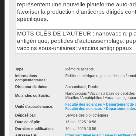
représentent une nouvelle plateforme auto-a
favoriser la production d'anticorps dirigés co
spécifiques.
___________________________________
MOTS-CLÉS DE L’AUTEUR : nanovaccin; plate
antigénique; peptides d’autoassemblage; pept
vaccins sous-unitaires; vaccins antigrippaux
Type:
Mémoire accepté
Informations
Fichier numérique reçu et enrichi en forma
complémentaires:
Directeur de thèse:
Archambault, Denis
Nanovaccins / Vaccins à base de peptides 
Mots-clés ou Sujets:
Micelles / Amphiphiles / Vaccins antigrippa
Faculté des sciences > Département de 
Unité d'appartenance:
Faculté des sciences > Département des
Déposé par:
Service des bibliothèques
Date de dépôt:
16 mai 2025 10:56
Dernière modification:
16 mai 2025 10:56
Adresse URL :
https://archipel.uqam.ca/secure/id/eprint