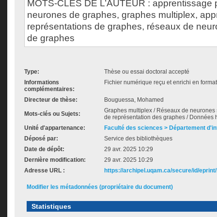
MOTS-CLÉS DE L’AUTEUR : apprentissage p
neurones de graphes, graphes multiplex, app
représentations de graphes, réseaux de neu
de graphes
Type:
Thèse ou essai doctoral accepté
Informations
Fichier numérique reçu et enrichi en forma
complémentaires:
Directeur de thèse:
Bouguessa, Mohamed
Graphes multiplex / Réseaux de neurones 
Mots-clés ou Sujets:
de représentation des graphes / Données
Unité d'appartenance:
Faculté des sciences > Département d'i
Déposé par:
Service des bibliothèques
Date de dépôt:
29 avr. 2025 10:29
Dernière modification:
29 avr. 2025 10:29
Adresse URL :
https://archipel.uqam.ca/secure/id/eprint
Modifier les métadonnées (propriétaire du document)
Statistiques