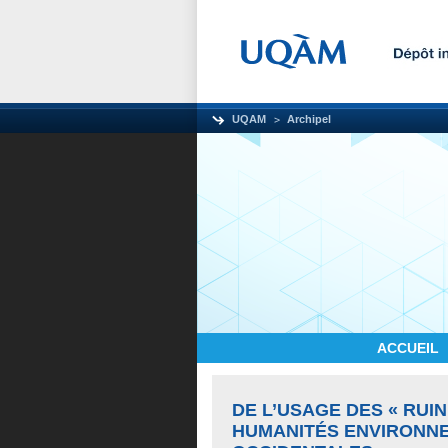
UQAM
Archipel
ACCUEIL
DE L’USAGE DES « RUI
HUMANITÉS ENVIRONN