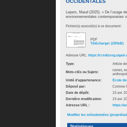
OCCIDENTALES
Lepers, Maud
(2025). « De l’usage d
environnementales contemporaines o
Fichier(s) associé(s) à ce document :
PDF
Télécharger (295kB)
Adresse URL:
https://crsdd.esg.uqam.c
Type:
Article d
ruines, r
Mots-clés ou Sujets:
anthropo
Unité d'appartenance:
École de
Déposé par:
Corinne 
Date de dépôt:
23 avr. 2
Dernière modification:
23 avr. 2
Adresse URL :
https://
Modifier les métadonnées (propriéta
Statistiques