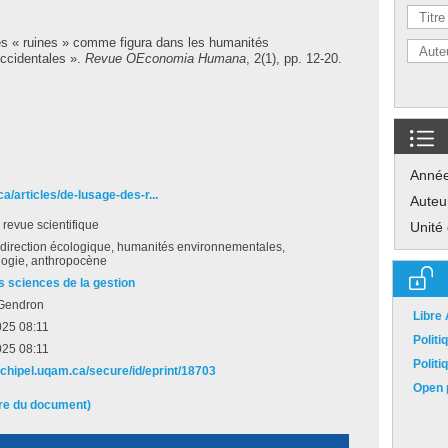
es « ruines » comme figura dans les humanités
ccidentales ».
Revue OEconomia Humana
, 2(1), pp. 12-20.
Anné
a/articles/de-lusage-des-r...
Auteu
e revue scientifique
Unité
edirection écologique, humanités environnementales,
logie, anthropocène
s sciences de la gestion
Gendron
Libre
025 08:11
Polit
025 08:11
Polit
archipel.uqam.ca/secure/id/eprint/18703
Open p
ire du document)