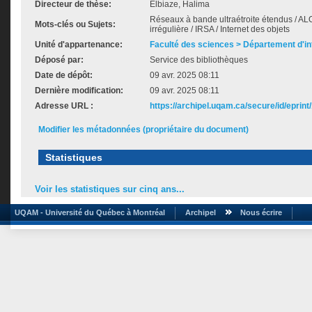
Directeur de thèse:
Elbiaze, Halima
Réseaux à bande ultraétroite étendus / ALO
Mots-clés ou Sujets:
irrégulière / IRSA / Internet des objets
Unité d'appartenance:
Faculté des sciences > Département d'i
Déposé par:
Service des bibliothèques
Date de dépôt:
09 avr. 2025 08:11
Dernière modification:
09 avr. 2025 08:11
Adresse URL :
https://archipel.uqam.ca/secure/id/eprint
Modifier les métadonnées (propriétaire du document)
Statistiques
Voir les statistiques sur cinq ans...
UQAM - Université du Québec à Montréal
Archipel
Nous écrire