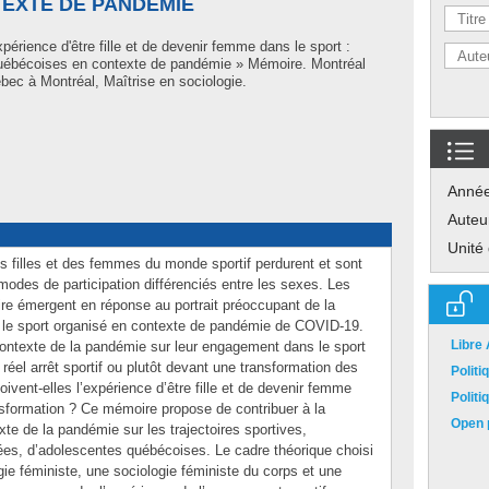
EXTE DE PANDÉMIE
périence d'être fille et de devenir femme dans le sport :
québécoises en contexte de pandémie » Mémoire. Montréal
ec à Montréal, Maîtrise en sociologie.
Anné
Auteu
Unité
es filles et des femmes du monde sportif perdurent et sont
 modes de participation différenciés entre les sexes. Les
re émergent en réponse au portrait préoccupant de la
s le sport organisé en contexte de pandémie de COVID-19.
Libre
ontexte de la pandémie sur leur engagement dans le sport
el arrêt sportif ou plutôt devant une transformation des
Polit
vent-elles l’expérience d’être fille et de devenir femme
Polit
ansformation ? Ce mémoire propose de contribuer à la
Open p
te de la pandémie sur les trajectoires sportives,
ées, d’adolescentes québécoises. Le cadre théorique choisi
ie féministe, une sociologie féministe du corps et une