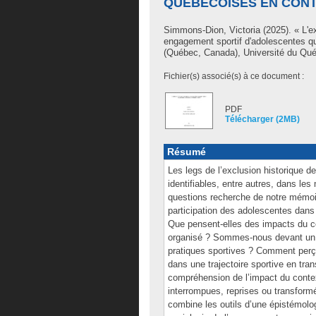
QUÉBÉCOISES EN CONT
Simmons-Dion, Victoria
(2025). « L'ex
engagement sportif d'adolescentes 
(Québec, Canada), Université du Québ
Fichier(s) associé(s) à ce document :
PDF
Télécharger (2MB)
Résumé
Les legs de l’exclusion historique d
identifiables, entre autres, dans les
questions recherche de notre mémoi
participation des adolescentes dan
Que pensent-elles des impacts du c
organisé ? Sommes-nous devant un ré
pratiques sportives ? Comment perçoi
dans une trajectoire sportive en tr
compréhension de l’impact du contex
interrompues, reprises ou transform
combine les outils d’une épistémolog