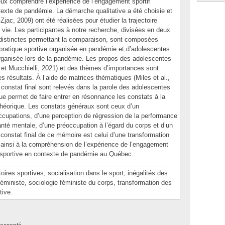
ux comprendre l’expérience de l’engagement sportif
exte de pandémie. La démarche qualitative a été choisie et
jac, 2009) ont été réalisées pour étudier la trajectoire
 vie. Les participantes à notre recherche, divisées en deux
 distinctes permettant la comparaison, sont composées
 pratique sportive organisée en pandémie et d’adolescentes
organisée lors de la pandémie. Les propos des adolescentes
é et Mucchielli, 2021) et des thèmes d’importances sont
 résultats. À l’aide de matrices thématiques (Miles et al.,
 constat final sont relevés dans la parole des adolescentes
ue permet de faire entrer en résonnance les constats à la
e théorique. Les constats généraux sont ceux d’un
cupations, d’une perception de régression de la performance
anté mentale, d’une préoccupation à l’égard du corps et d’un
constat final de ce mémoire est celui d’une transformation
t ainsi à la compréhension de l’expérience de l’engagement
e sportive en contexte de pandémie au Québec.
_______________________________________________
s sportives, socialisation dans le sport, inégalités des
éministe, sociologie féministe du corps, transformation des
tive.