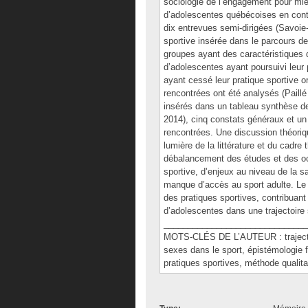
sociologie de l’engagement pour mie
d’adolescentes québécoises en cont
dix entrevues semi-dirigées (Savoie-Z
sportive insérée dans le parcours de
groupes ayant des caractéristiques
d’adolescentes ayant poursuivi leur
ayant cessé leur pratique sportive 
rencontrées ont été analysés (Paill
insérés dans un tableau synthèse des
2014), cinq constats généraux et un
rencontrées. Une discussion théoriq
lumière de la littérature et du cadr
débalancement des études et des oc
sportive, d’enjeux au niveau de la s
manque d’accès au sport adulte. Le 
des pratiques sportives, contribuan
d’adolescentes dans une trajectoir
______________________________
MOTS-CLÉS DE L’AUTEUR : trajectoire
sexes dans le sport, épistémologie f
pratiques sportives, méthode qualita